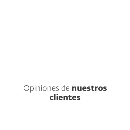
de la seguridad de la información de tu
compañía.
EXPLORAR SERVICIO
Opiniones de
nuestros
clientes