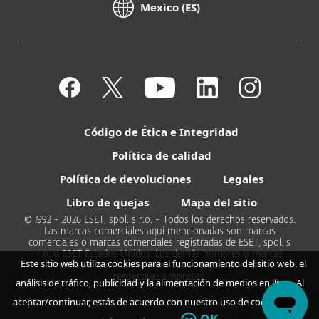
Mexico (ES)
Código de Ética e Integridad
Política de calidad
Política de devoluciones
Legales
Libro de quejas
Mapa del sitio
© 1992 - 2026 ESET, spol. s r.o. - Todos los derechos reservados.
Las marcas comerciales aquí mencionadas son marcas
comerciales o marcas comerciales registradas de ESET, spol. s
r.o. o ESET Estados Unidos. Los demás nombres o marcas
Este sitio web utiliza cookies para el funcionamiento del sitio web, el
comerciales son marcas comerciales registradas de sus
respectivas empresas.
análisis de tráfico, publicidad y la alimentación de medios en línea. Al
aceptar/continuar, estás de acuerdo con nuestro uso de cookies.
Más