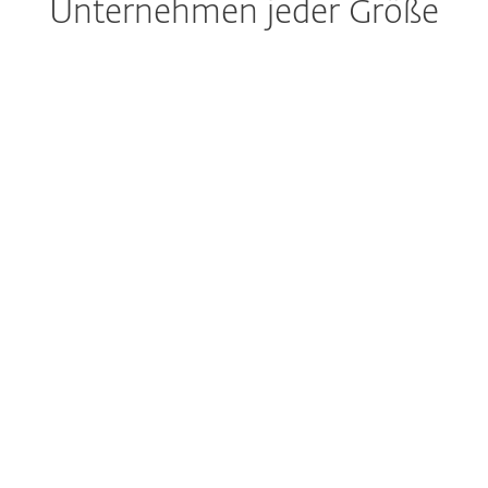
Unternehmen jeder Größe
Extended Detection & Response
Vorsorge, Erkennung und
Analyse mit einem Produkt
Cloud Sandbox
Keine Chance für Zero Days
Starke Verschlüsselung
Sicherheit für
Unternehmensdaten
Echtzeitschutz
Sofort sicher dank ESET
LiveGrid®