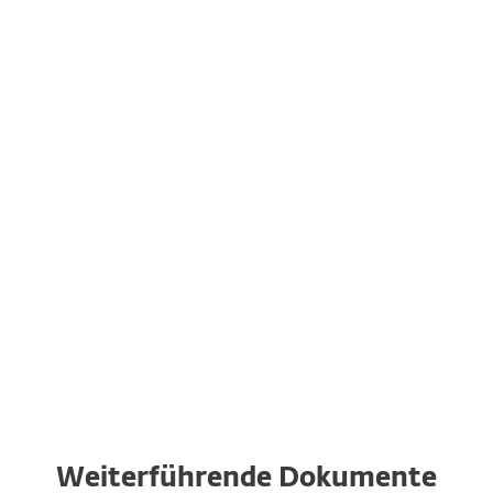
weitere Lizenzen für Rechner,
Notebooks, Mobilgeräte oder Server
hinzu.
Übertragen Sie Lizenzen auf andere
Geräte
Bei Bedarf übertragen Sie Ihre ESET
Lösungen ganz einfach auf andere
Geräte − völlig unabhängig vom
verwendeten Betriebssystem.
Weiterführende Dokumente