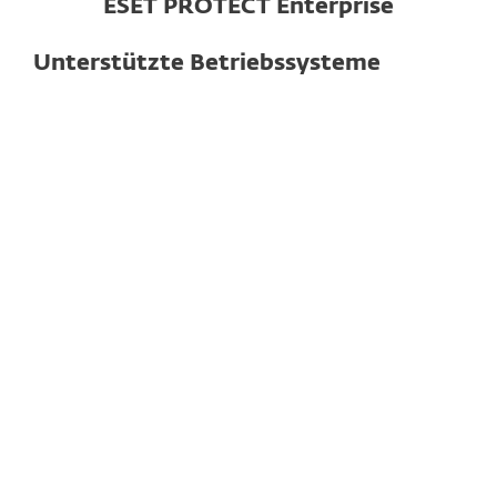
ESET PROTECT Enterprise
Unterstützte Betriebssysteme
Für Computer
Windows
macOS
Linux
Hinweis:
Features und Funktionalitäten
können je nach Betriebssystem und
Version variieren.
Weitere Informationen zu den
Systemanforderungen finden Sie hier.
Für Smartphones und Tablets
Android