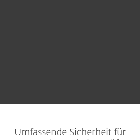
Gern finden wir für Sie die optimale
Lösung. Senden Sie uns hierfür eine
Anfrage.
VERTRIEB KONTAKTIEREN
Kostenlos testen
Umfassende Sicherheit für