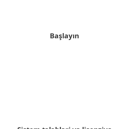
MENU
Başlayın
Çevrimiçi satın alın
Satın almadan önce deneyin
Sizi Arayalım