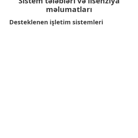
Sistem tələbləri və lisenziya
məlumatları
Desteklenen işletim sistemleri
Bilgisayarlar için
Microsoft Windows 10, 8.1, 8, 7
MacOS 10.12 ve üstü
Ubuntu Desktop 18.04 LTS 64-bit ve
RedHat Enterprise Linux (RHEL)
Desktop 7 64-bit
Akıllı telefonlar ve tabletler için
Android 5 (Lollipop) ve üstü
iOS 8 ve üstü
Dosya sunucuları için