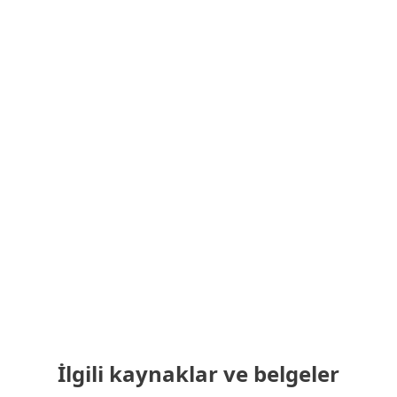
Geçerli bir ESET lisansını orijinal sunucudan
tamamen yeni bir sunucuya
aktarabilirsiniz.
İstediğiniz zaman farklı bir platforma
geçin
Ek lisans satın almak zorunda kalmadan,
lisans süresi boyunca korumanızı bir
platformdan diğerine istediğiniz zaman
kolayca geçirebilirsiniz.
İlgili kaynaklar ve belgeler