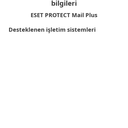
bilgileri
ESET PROTECT Mail Plus
Desteklenen işletim sistemleri
Posta sunucuları için
Desteklenen posta sunucuları
Exchange
Not
: Tam özellikler ve işlevler, kullanılan
işletim sistemine ve sürüme bağlı olarak
değişebilir.
Ayrıntılı teknik özellikleri buradan
görebilirsiniz