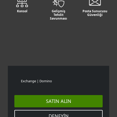
Konsol
Gelişmiş
Posta Sunucusu
Tehdit
Güvenliği
Savunması
Exchange | Domino
SATIN ALIN
DENEYIN