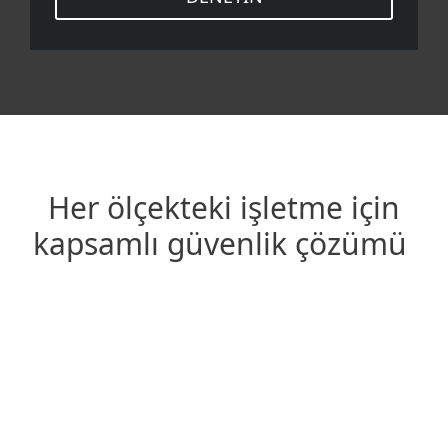
Her ölçekteki işletme için
kapsamlı güvenlik çözümü
E-posta tabanlı saldırıları ortadan kaldırın
Spam ve kötü amaçlı
yazılımların kullanıcıların
posta kutularına ulaşmasını
önleyin