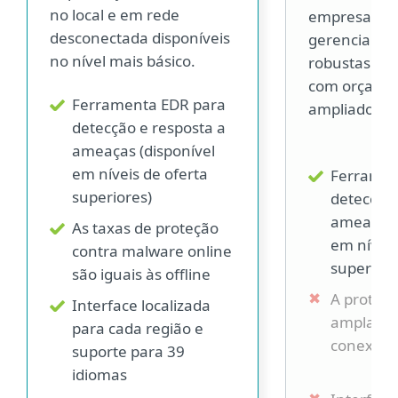
no local e em rede
empresas ca
desconectada disponíveis
gerenciar so
no nível mais básico.
robustas in
com orçame
Ferramenta EDR para
ampliados.
detecção e resposta a
ameaças (disponível
em níveis de oferta
Ferramen
superiores)
detecção 
ameaças 
As taxas de proteção
em níveis
contra malware online
superiore
são iguais às offline
A proteç
Interface localizada
amplame
para cada região e
conexão 
suporte para 39
idiomas