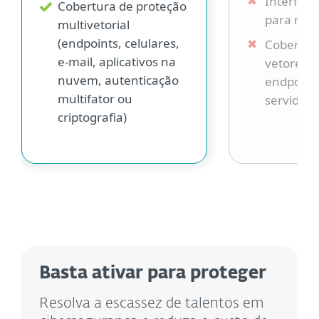
Interface
Cobertura de proteção
para men
multivetorial
(endpoints, celulares,
Cobertura
e-mail, aplicativos na
vetores 
nuvem, autenticação
endpoints
multifator ou
servidore
criptografia)
Basta ativar para proteger
Resolva a escassez de talentos em