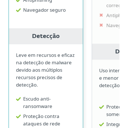
correçõe
Navegador seguro
Antiphish
Navegado
Detecção
Det
Leve em recursos e eficaz
na detecção de malware
devido aos múltiplos
Uso intensiv
recursos precisos de
e menor efic
detecção.
detecção de
Escudo anti-
ransomware
Proteção 
somente
Proteção contra
ataques de rede
Integrida