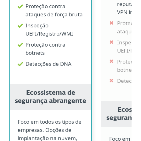
reputação
Proteção contra
VPN intel
ataques de força bruta
Proteção
Inspeção
ataques d
UEFI/Registro/WMI
Inspeção
Proteção contra
UEFI/Reg
botnets
Proteção
Detecções de DNA
botnets
Detecçõe
Ecossistema de
segurança abrangente
Ecossi
segurança
Foco em todos os tipos de
empresas. Opções de
implantação na nuvem,
Foco em gra