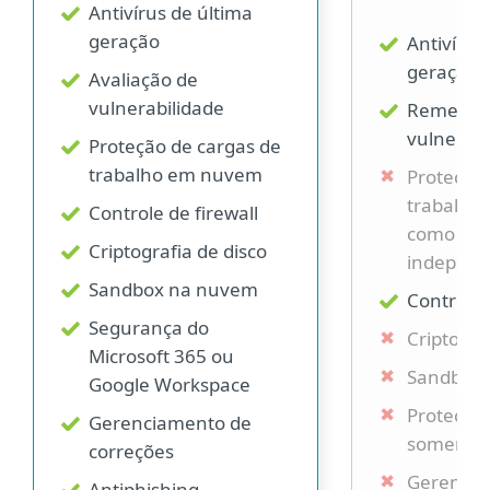
Antivírus de última
geração
Antivírus
geração
Avaliação de
vulnerabilidade
Remediaç
vulnerabi
Proteção de cargas de
trabalho em nuvem
Proteção 
trabalho
Controle de firewall
como um
Criptografia de disco
independ
Sandbox na nuvem
Controle 
Segurança do
Criptogra
Microsoft 365 ou
Sandbox
Google Workspace
Proteção 
Gerenciamento de
somente
correções
Gerencia
Antiphishing