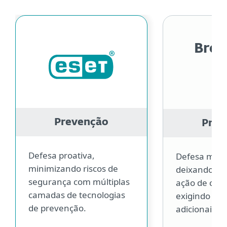
Bro
Prevenção
Prev
Defesa proativa,
Defesa menos
minimizando riscos de
deixando es
segurança com múltiplas
ação de cibe
camadas de tecnologias
exigindo cus
de prevenção.
adicionais.