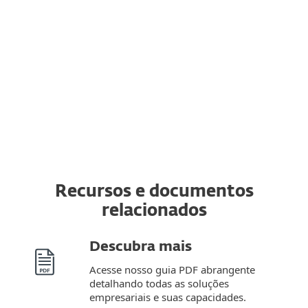
válida da ESET do dispositivo original para
um dispositivo completamente novo.
Além disso, é possível mudar de um
sistema operacional para outro.
Recursos e documentos
relacionados
Descubra mais
Acesse nosso guia PDF abrangente
detalhando todas as soluções
empresariais e suas capacidades.