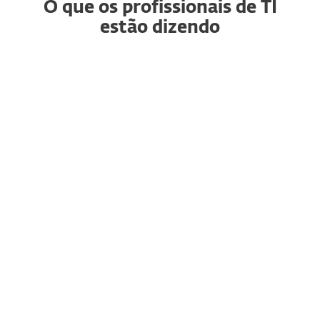
O que os profissionais de TI
estão dizendo
Segurança de endpoint
RG
confiável que
simplesmente funcion
Raja G., Gerente Sênior de
Projetos
"Gosto particularmente de como
é fácil implantar em Windows,
Mac e servidores usando o ESET
PROTECT. É um console limpo e
você pode visualizar facilmente
seu ambiente. Gosto do