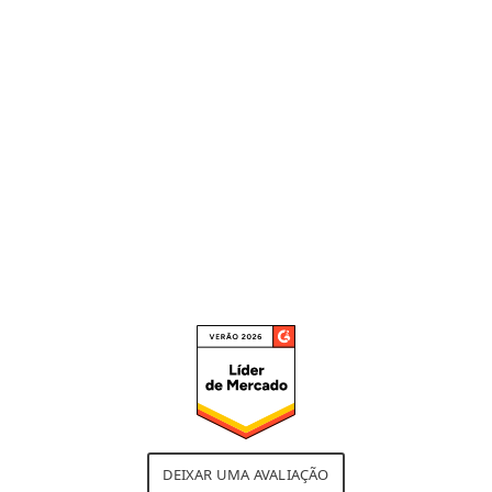
gerenciamento de patches,
controle de dispositivos e análise
sandbox porque realmente me
permite calibrar as políticas de
segurança."
Leia a avaliação completa
DEIXAR UMA AVALIAÇÃO