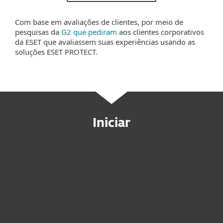
Com base em avaliações de clientes, por meio de
pesquisas da
G2 que pediram
aos clientes corporativos
da ESET que avaliassem suas experiências usando as
soluções ESET PROTECT.
Iniciar
Compre agora
Experimente antes de comprar
Contatar Vendas