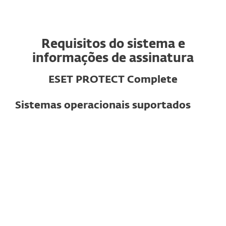
Requisitos do sistema e
informações de assinatura
ESET PROTECT Complete
Sistemas operacionais suportados
Para computadores
Windows
macOS
Linux
Observação:
Os recursos e
funcionalidades exatos podem variar de
acordo com o sistema operacional e a