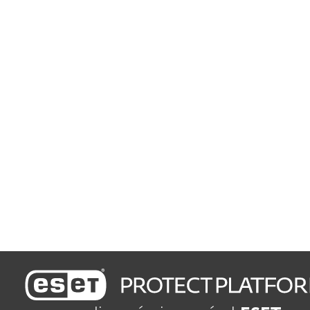
celulares, servidores de
arquivos
Configure e instale em minutos
Gerencie tudo de forma
simples
Vulnerabilidade e gerenciamento de patches
Rastreie e corrija
vulnerabilidades
automaticamente