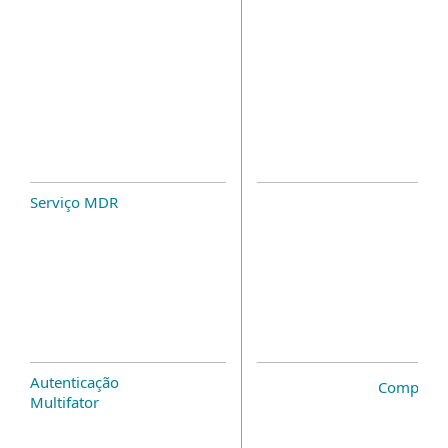
Serviço MDR
Autenticação
Complem
Multifator