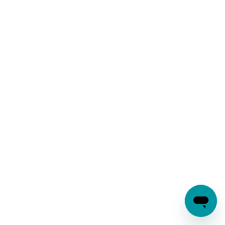
ransomware em ambientes
educacionais?
A ESET protege ferramentas
de aprendizagem e
colaboração baseadas na
nuvem?
Como a ESET apoia a
conscientização em
cibersegurança nas escolas?
A ESET é adequada para
escolas menores e instituições
em crescimento?