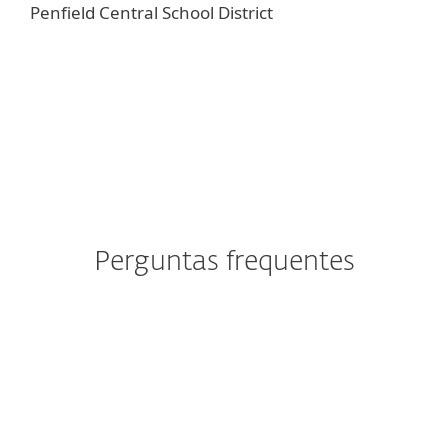
Penfield Central School District
Perguntas frequentes
Como a ESET ajuda escolas
com equipes de TI reduzidas?
Como a ESET protege contra