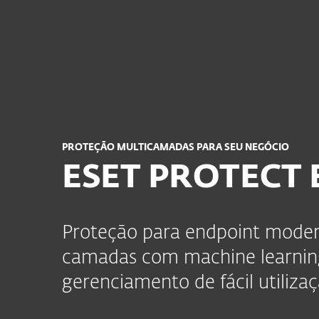
Para Casa
Para Empres
BR
Para Empresa
BUNDLES
ESET PR
Plataforma
Soluções
PROTEÇÃO MULTICAMADAS PARA SEU NEGÓCIO
ESET PROTECT 
Proteção para endpoint moder
camadas com machine learnin
gerenciamento de fácil utilizaç