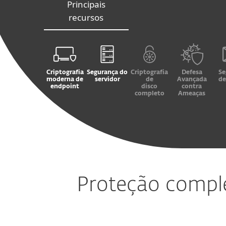
Principais
recursos
Criptografia
Segurança do
Criptografia
Defesa
Se
moderna de
servidor
de
Avançada
de
endpoint
disco
contra
completo
Ameaças
Proteção compl