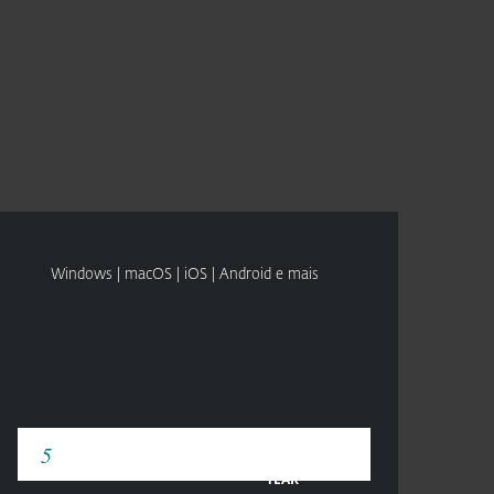
Sobre
Blog
Comprar
BRASIL
VEJA OS PREÇOS
FAÇA UM TESTE
Vendas corporativas
Área do cliente
Windows | macOS | iOS | Android e mais
YEAR