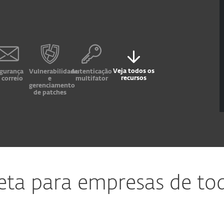
Veja todos os
gurança
Vulnerabilidade
Autenticação
recursos
 correio
e
multifator
gerenciamento
de patches
eta para empresas de to