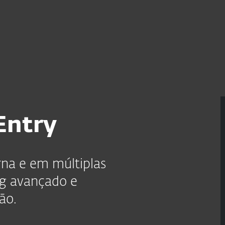
as
Para Parceiros
OTECT Entry: Segurança na nuvem
Serviços
Por que a ESET?
Entry
na e em múltiplas
g avançado e
ão.