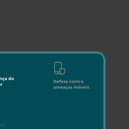
nça do
Defesa contra
or
ameaças móveis
ais