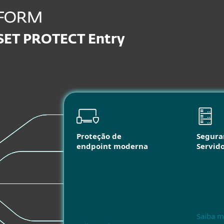
SET PROTECT Entry
Proteção de
Segura
endpoint moderna
Servid
Saiba m