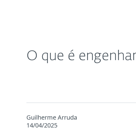
Para Casa
Para Empres
BR
Blog
Cultura e Segurança Digital
Proteção para Casa
Downlo
O que é engenhari
Guilherme Arruda
14/04/2025