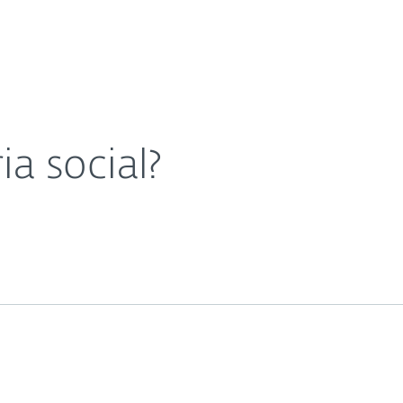
as
Para Parceiros
O que é engenharia social?
ad
Por que a ESET?
a social?