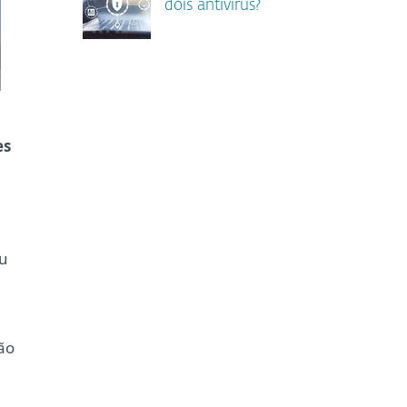
dois antivírus?
es
ou
ão