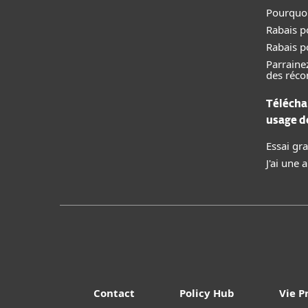
Pourquoi
Rabais p
Rabais p
Parraine
des réc
Télécha
usage 
Essai gra
J'ai une
Contact
Policy Hub
Vie P