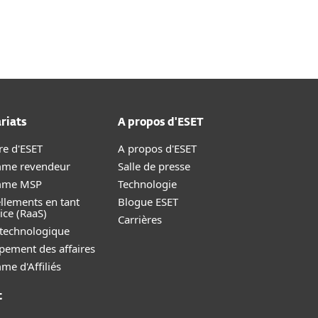
À propos
Blogue
Boutique
CANADA
Espace client
riats
A propos d'ESET
re d'ESET
A propos d'ESET
me revendeur
Salle de presse
mme MSP
Technologie
llements en tant
Blogue ESET
ice (RaaS)
Carrières
 technologique
pement des affaires
e d'Affiliés
t