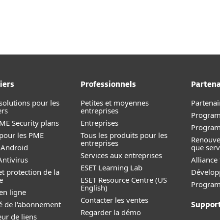
nnels
Partenaires
culiers
s
Télécharger
Pourquoi ESET?
iers
Professionnels
Partena
solutions pour les
Petites et moyennes
Partenai
ers
entreprises
Program
E Security plans
Entreprise
s
Progra
 pour les PME
Tous les produits pour les
Renouve
entreprises
 Android
que serv
Services aux entreprises
ntivirus
Alliance
ESET Learning Lab
et protection de la
Dévelop
e
ESET Resource Centre (US
Programm
English)
en ligne
Contacter les ventes
ité de l'abonnement
Suppor
Regarder la démo
eur de liens