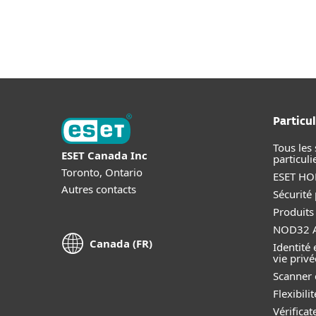
Particuliers
Professio
CA-FR
Particuliers
Protection pour les parti
Protection pour les particulier
Particul
Tous les 
ESET Canada Inc
particuli
Toronto, Ontario
ESET HOM
Autres contacts
Sécurité
Produits
NOD32 A
Canada (FR)
Identité 
vie privé
Scanner 
Flexibil
Vérificat