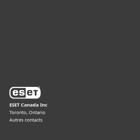
For home
For business
Partnership
Support
About ESET
ESET Canada Inc
Toronto, Ontario
Autres contacts