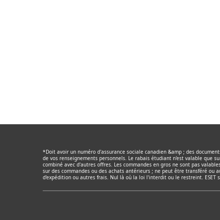
Qu'est-ce que I
Quels sont les p
Existe-t-il d'au
*Doit avoir un numéro d'assurance sociale canadien &amp ; des documents 
de vos renseignements personnels. Le rabais étudiant n'est valable que sur
combiné avec d'autres offres. Les commandes en gros ne sont pas valables
sur des commandes ou des achats antérieurs ; ne peut être transféré ou a
d'expédition ou autres frais. Nul là où la loi l'interdit ou le restreint. ES