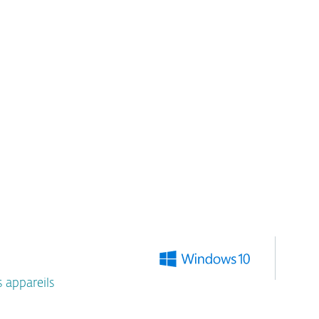
YEAR
AJOUTER AU PANIER
s appareils