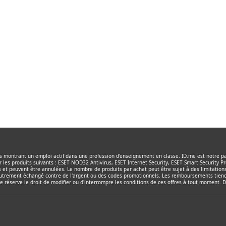
D.me ?
roduits pouvant bénéficier d'une remise ID.me ?
tres réductions pour les groupes ?
montrant un emploi actif dans une profession d'enseignement en classe. ID.me est notre par
 les produits suivants : ESET NOD32 Antivirus, ESET Internet Security, ESET Smart Security P
 et peuvent être annulées. Le nombre de produits par achat peut être sujet à des limitation
utrement échangé contre de l'argent ou des codes promotionnels. Les remboursements tiendr
ET se réserve le droit de modifier ou d'interrompre les conditions de ces offres à tout moment. 