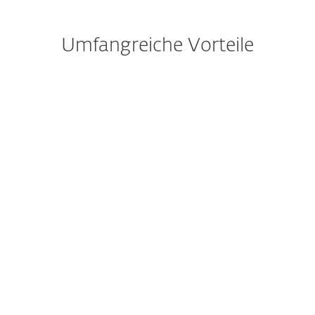
Umfangreiche Vorteile
Reibungslose Integration
Kurze Markteinführungszeiten, unkomplizierte
Implementierung, Aktivierung mit nur einem
Klick.