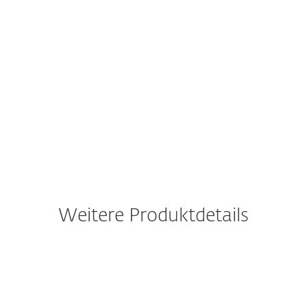
Info-Guide kostenlos herunterladen
Weitere Produktdetails
Erfahren Sie mehr über
ESET NetProtect