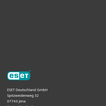
For home
For business
Partnership
Support
About ESET
ESET Deutschland GmbH
Spitzweidenweg 32
07743 Jena