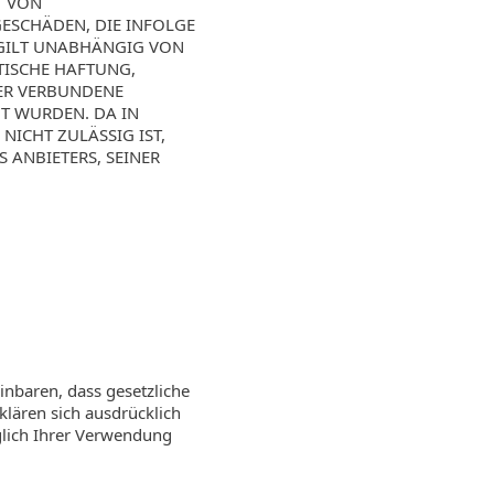
T VON
ESCHÄDEN, DIE INFOLGE
 GILT UNABHÄNGIG VON
TISCHE HAFTUNG,
DER VERBUNDENE
T WURDEN. DA IN
ICHT ZULÄSSIG IST,
 ANBIETERS, SEINER
inbaren, dass gesetzliche
lären sich ausdrücklich
üglich Ihrer Verwendung