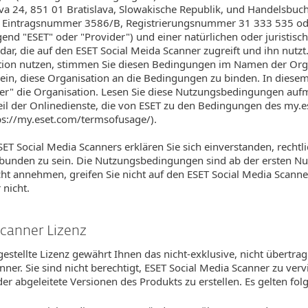
einova 24, 851 01 Bratislava, Slowakische Republik, und Handelsbuc
Sro, Eintragsnummer 3586/B, Registrierungsnummer 31 333 535 od
end "ESET" oder "Provider") und einer natürlichen oder juristis
dar, die auf den ESET Social Meida Scanner zugreift und ihn nutzt
ion nutzen, stimmen Sie diesen Bedingungen im Namen der Org
 sein, diese Organisation an die Bedingungen zu binden. In diesem
tzer" die Organisation. Lesen Sie diese Nutzungsbedingungen au
Teil der Onlinedienste, die von ESET zu den Bedingungen des my.
tps://my.eset.com/termsofusage/).
T Social Media Scanners erklären Sie sich einverstanden, rechtli
nden zu sein. Die Nutzungsbedingungen sind ab der ersten Nut
t annehmen, greifen Sie nicht auf den ESET Social Media Scanne
 nicht.
Scanner Lizenz
gestellte Lizenz gewährt Ihnen das nicht-exklusive, nicht übertr
ner. Sie sind nicht berechtigt, ESET Social Media Scanner zu vervi
der abgeleitete Versionen des Produkts zu erstellen. Es gelten f