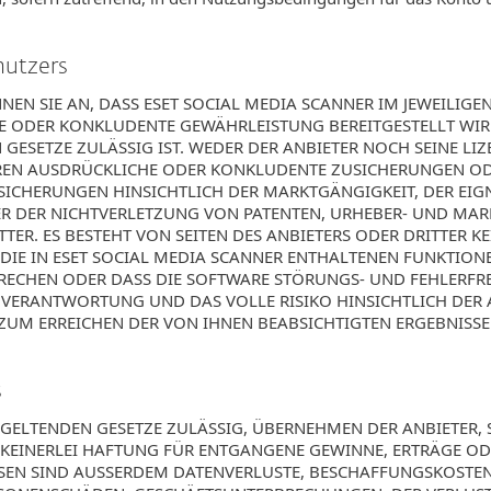
enutzers
NEN SIE AN, DASS ESET SOCIAL MEDIA SCANNER IM JEWEILIGE
E ODER KONKLUDENTE GEWÄHRLEISTUNG BEREITGESTELLT WIRD
GESETZE ZULÄSSIG IST. WEDER DER ANBIETER NOCH SEINE LI
EN AUSDRÜCKLICHE ODER KONKLUDENTE ZUSICHERUNGEN OD
SICHERUNGEN HINSICHTLICH DER MARKTGÄNGIGKEIT, DER EIG
R DER NICHTVERLETZUNG VON PATENTEN, URHEBER- UND MA
TER. ES BESTEHT VON SEITEN DES ANBIETERS ODER DRITTER KE
DIE IN ESET SOCIAL MEDIA SCANNER ENTHALTENEN FUNKTION
CHEN ODER DASS DIE SOFTWARE STÖRUNGS- UND FEHLERFREI
 VERANTWORTUNG UND DAS VOLLE RISIKO HINSICHTLICH DER
ZUM ERREICHEN DER VON IHNEN BEABSICHTIGTEN ERGEBNISSE
s
GELTENDEN GESETZE ZULÄSSIG, ÜBERNEHMEN DER ANBIETER, 
 KEINERLEI HAFTUNG FÜR ENTGANGENE GEWINNE, ERTRÄGE OD
N SIND AUSSERDEM DATENVERLUSTE, BESCHAFFUNGSKOSTEN F