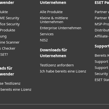
wender
Unternehmen
ESET Pa
dukte
Alle Produkte
Partner
ME Security
Kleine & mittlere
Partner 
Unternehmen
ice Security
MSP-Pr
Enterprise Unternehmen
 Produkte
Distribu
Services
rung
Affilia
NIS2
ine Scanner
Suppor
k Checker
Downloads für
SET?
Bereits 
Unternehmen
Support
Testlizenz anfordern
Support
ds für
Ich habe bereits eine Lizenz
Securit
wender
ESET Sta
se Testlizenz
 bereits eine Lizenz