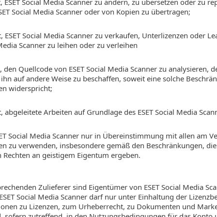
gt, ESET Social Media Scanner zu ändern, zu übersetzen oder zu re
SET Social Media Scanner oder von Kopien zu übertragen;
igt, ESET Social Media Scanner zu verkaufen, Unterlizenzen oder 
Media Scanner zu leihen oder zu verleihen
igt, den Quellcode von ESET Social Media Scanner zu analysieren, 
 ihn auf andere Weise zu beschaffen, soweit eine solche Beschrä
n widerspricht;
gt, abgeleitete Arbeiten auf Grundlage des ESET Social Media Scann
 ESET Social Media Scanner nur in Übereinstimmung mit allen am
en zu verwenden, insbesondere gemäß den Beschränkungen, die
 Rechten an geistigem Eigentum ergeben.
rechenden Zulieferer sind Eigentümer von ESET Social Media Sca
ESET Social Media Scanner darf nur unter Einhaltung der Lizen
ionen zu Lizenzen, zum Urheberrecht, zu Dokumenten und Marken
, sofern zutreffend, in den Nutzungsbedingungen für das Konto