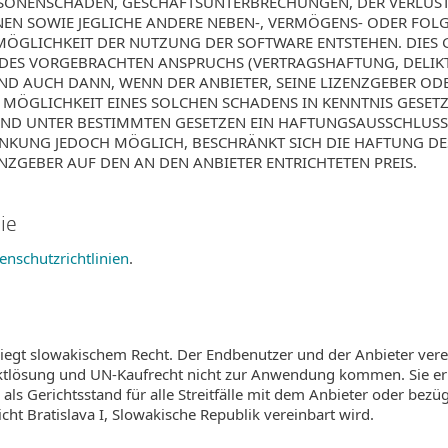
ERSONENSCHÄDEN, GESCHÄFTSUNTERBRECHUNGEN, DER VERLUS
N SOWIE JEGLICHE ANDERE NEBEN-, VERMÖGENS- ODER FOLG
ÖGLICHKEIT DER NUTZUNG DER SOFTWARE ENTSTEHEN. DIES
DES VORGEBRACHTEN ANSPRUCHS (VERTRAGSHAFTUNG, DELIK
UND AUCH DANN, WENN DER ANBIETER, SEINE LIZENZGEBER O
MÖGLICHKEIT EINES SOLCHEN SCHADENS IN KENNTNIS GESETZ
D UNTER BESTIMMTEN GESETZEN EIN HAFTUNGSAUSSCHLUSS N
KUNG JEDOCH MÖGLICH, BESCHRÄNKT SICH DIE HAFTUNG DES
NZGEBER AUF DEN AN DEN ANBIETER ENTRICHTETEN PREIS.
nie
enschutzrichtlinien
.
iegt slowakischem Recht. Der Endbenutzer und der Anbieter vere
tlösung und UN-Kaufrecht nicht zur Anwendung kommen. Sie erk
als Gerichtsstand für alle Streitfälle mit dem Anbieter oder bez
ht Bratislava I, Slowakische Republik vereinbart wird.