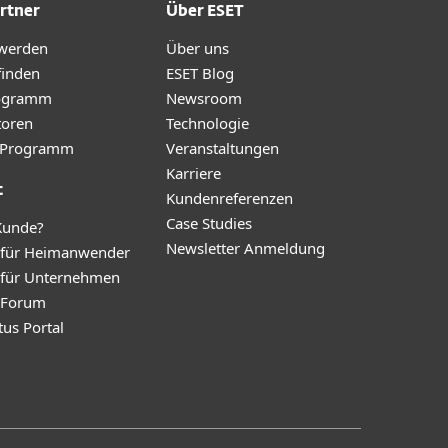
rtner
Über ESET
 werden
Über uns
finden
ESET Blog
ogramm
Newsroom
toren
Technologie
te-Programm
Veranstaltungen
Karriere
t
Kundenreferenzen
Case Studies
Kunde?
Newsletter Anmeldung
 für Heimanwender
 für Unternehmen
y Forum
tus Portal