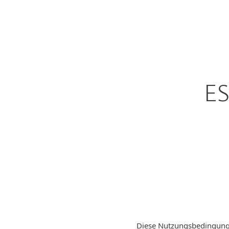
Für Heimanwender
Für
Heimanwender-Lösungen
D
ES
Diese Nutzungsbedingunge