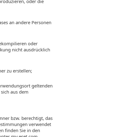
produzieren, oder die
Leases an andere Personen
dekompilieren oder
nkung nicht ausdrücklich
er zu erstellen;
 Verwendungsort geltenden
 sich aus dem
nner bzw. berechtigt, das
zbestimmungen verwendet
 finden Sie in den
 unter my.eset.com.