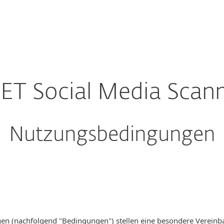
 Unternehmen
Für ESET Partner
ownload
Warum ESET?
ET Social Media Scan
Nutzungsbedingungen
n (nachfolgend "Bedingungen") stellen eine besondere Vereinba