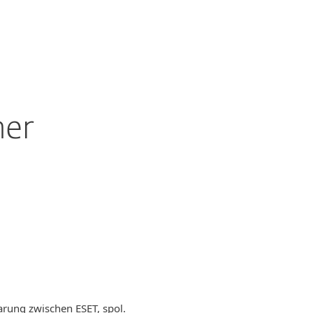
Über ESET
Blog
Onlineshop
Germany
Kundenbereich
ner
rung zwischen ESET, spol.