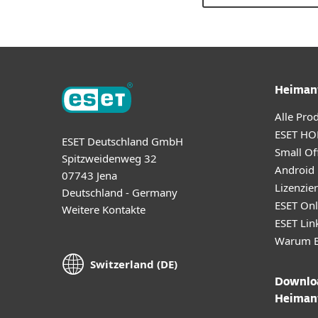
Heiman
Alle Pro
ESET HO
ESET Deutschland GmbH
Small Off
Spitzweidenweg 32
Android
07743 Jena
Lizenzie
Deutschland - Germany
ESET Onl
Weitere Kontakte
ESET Lin
Warum E
Switzerland (DE)
Downloa
Heiman