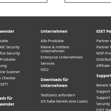
wender
Unternehmen
ESET Pa
dukte
Alle Produkte
Partner
ME Security
Kleine & mittlere
Partner 
Unternehmen
ice Security
MSP-Pr
Enterprise Unternehmen
 Produkte
Distribu
Services
rung
Affilia
NIS2
ine Scanner
Suppor
k Checker
Downloads für
SET?
Bereits 
Unternehmen
Support
Testlizenz anfordern
Support
ds für
Ich habe bereits eine Lizenz
Securit
wender
ESET Sta