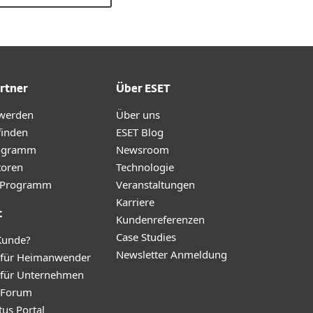
rtner
Über ESET
 werden
Über uns
finden
ESET Blog
ogramm
Newsroom
toren
Technologie
te-Programm
Veranstaltungen
Karriere
t
Kundenreferenzen
Case Studies
Kunde?
Newsletter Anmeldung
 für Heimanwender
 für Unternehmen
y Forum
tus Portal