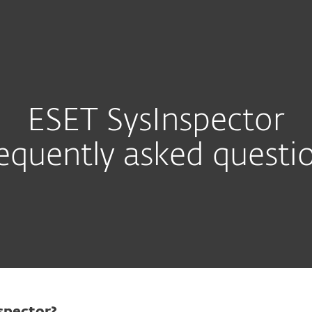
 Unternehmen
Für ESET Partner
SysInspector FAQ
ownload
Warum ESET?
ESET SysInspector
equently asked questi