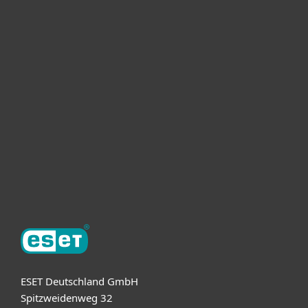
Heimanwender
Unternehmen
ESET Partner
Support
Über ESET
ESET Deutschland GmbH
Spitzweidenweg 32