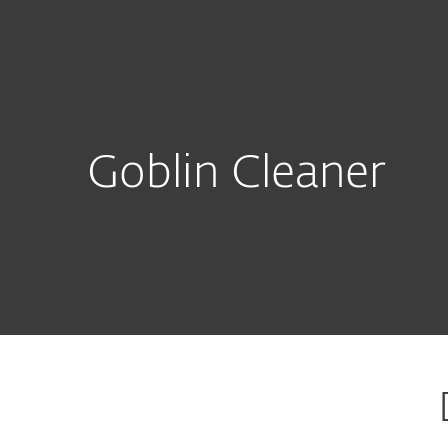
Für Heimanwender
Für
CH-DE
Download
Heimanwender-Lösungen
D
Goblin Cleaner