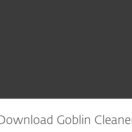
 Unternehmen
Für ESET Partner
ownload
Warum ESET?
Download Goblin Cleane