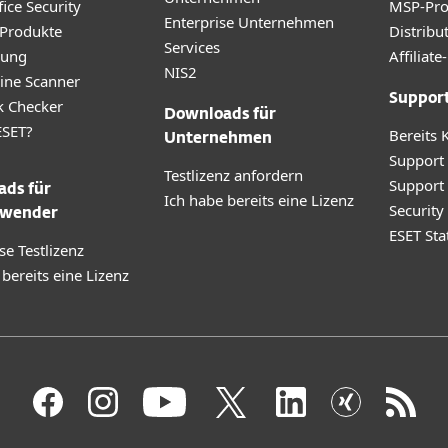
ice Security
MSP-Pr
Enterprise Unternehmen
 Produkte
Distribu
Services
rung
Affilia
NIS2
ine Scanner
Suppor
k Checker
Downloads für
SET?
Bereits 
Unternehmen
Support
Testlizenz anfordern
Support
ds für
Ich habe bereits eine Lizenz
Securit
wender
ESET Sta
se Testlizenz
 bereits eine Lizenz