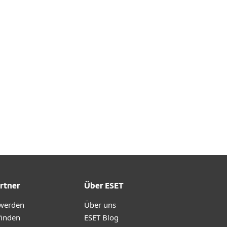
Dokumentation
Download Optionen
Zurück zum einfachen
Download
Andere Produkte-Version
auswählen
rtner
Über ESET
 werden
Über uns
finden
ESET Blog