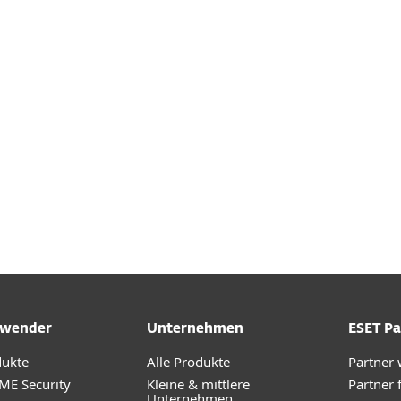
d konfigurieren
DOWNLOAD
wender
Unternehmen
ESET Pa
dukte
Alle Produkte
Partner
ME Security
Kleine & mittlere
Partner 
Unternehmen