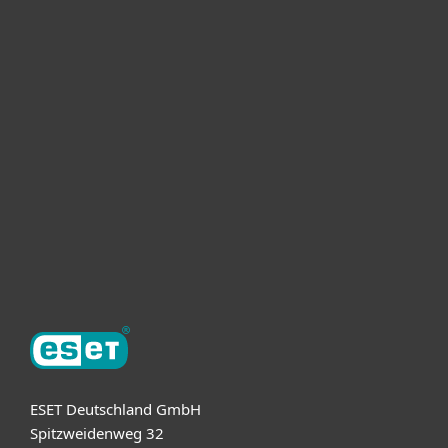
Heimanwender
Unternehmen
ESET Partner
Support
Über ESET
ESET Deutschland GmbH
Spitzweidenweg 32