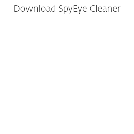
Download SpyEye Cleaner
Download konfigurieren
DOWNLOAD
Dokumentation
Download Optionen
Zurück zum einfachen Download