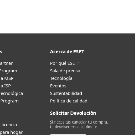
Acerca de
Blog
Tienda
Chile
Cliente existente
s
Acerca de ESET
artner
Por qué ESET?
 Program
Sala de prensa
ma MSP
Tecnología
a ISP
Eventos
Tecnológica
Sustentabilidad
g Program
Política de calidad
e
Solicitar Devolución
Si necesitás cancelar tu compra,
 licencia
te devolveremos tu dinero
 para hogar