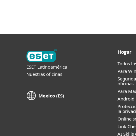
Para el Hogar
Para Empre
CL
Para Partners
Cliente existente
Partners
Hogar
Todos lo
ESET Latinoamérica
Para Wi
Nuestras oficinas
Segurid
oficinas
Para Ma
Mexico (ES)
Android 
Protecci
la privac
Online s
Link Che
AI Skills