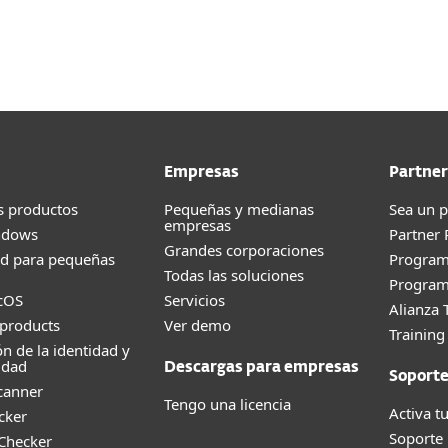
sas
Para Partners
Empresas
Partner
s productos
Pequeñas y medianas
Sea un p
empresas
ndows
Partner
Grandes corporaciones
ad para pequeñas
Progra
Todas las soluciones
Program
cOS
Servicios
Alianza 
products
Ver demo
Trainin
ón de la identidad y
idad
Descargas para empresas
Soport
canner
Tengo una licencia
Activa tu
cker
Soporte
 Checker