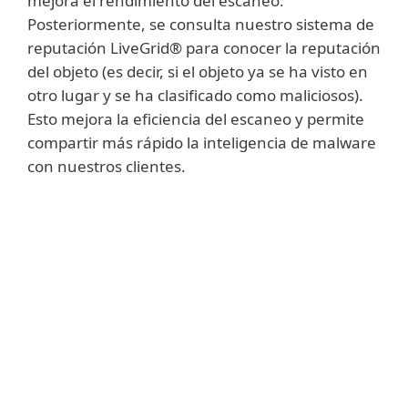
mejora el rendimiento del escaneo.
Posteriormente, se consulta nuestro sistema de
reputación LiveGrid® para conocer la reputación
del objeto (es decir, si el objeto ya se ha visto en
otro lugar y se ha clasificado como maliciosos).
Esto mejora la eficiencia del escaneo y permite
compartir más rápido la inteligencia de malware
con nuestros clientes.
Mostrar más
La aplicación de listas de URL permitidas y
la verificación de la reputación evita que los
usuarios accedan a sitios con contenido
malicioso y/o sitios de phishing.