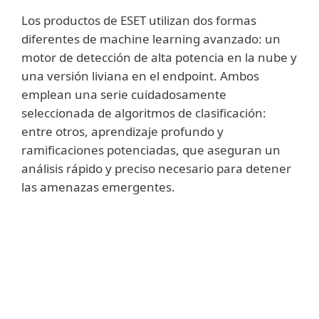
Los productos de ESET utilizan dos formas
diferentes de machine learning avanzado: un
motor de detección de alta potencia en la nube y
una versión liviana en el endpoint. Ambos
emplean una serie cuidadosamente
seleccionada de algoritmos de clasificación:
entre otros, aprendizaje profundo y
ramificaciones potenciadas, que aseguran un
análisis rápido y preciso necesario para detener
las amenazas emergentes.
Mostrar más
Para ofrecer las mejores tasas de detección
y las tasas de falsos positivos más bajas
posibles, el
Machine Learning Avanzado
utiliza resultados de análisis estáticos y