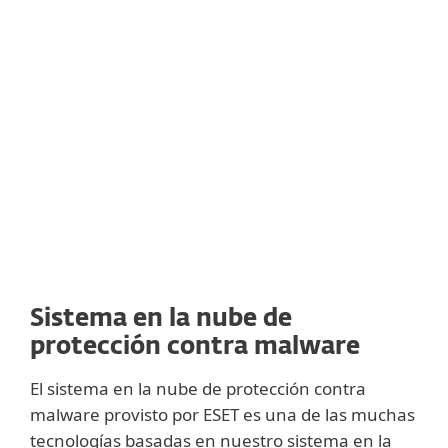
dinámicos. También está ajustado para
coordinarse con otras tecnologías de ESET,
como el análisis de comportamiento, las
detecciones de ADN, el
sandboxing
y el
escaneo de memoria avanzado.
Sistema en la nube de
protección contra malware
El sistema en la nube de protección contra
malware provisto por ESET es una de las muchas
tecnologías basadas en nuestro sistema en la