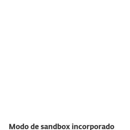
Deep Behavioral Inspection (DBI) es uno de
los módulos integrados de HIPS que
permite una supervisión más profunda y
granular de procesos desconocidos y
sospechosos. DBI se introdujo en 2019 y
representa un antídoto eficaz para las
técnicas de evasión que utilizan los actores
de amenazas en la naturaleza.
Modo de sandbox incorporado