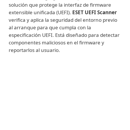
solución que protege la interfaz de firmware
extensible unificada (UEFI).
ESET UEFI Scanner
verifica y aplica la seguridad del entorno previo
al arranque para que cumpla con la
especificación UEFI. Está diseñado para detectar
componentes maliciosos en el firmware y
reportarlos al usuario.
Mostrar más
UEFI es una especificación estandarizada
de la interfaz de software entre el sistema
operativo de un dispositivo y su firmware,
que reemplaza al sistema básico de
entrada/salida (BIOS) utilizado en las
computadoras desde mediados de la
década de 1970. Gracias a su diseño bien