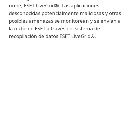
nube, ESET LiveGrid®. Las aplicaciones
desconocidas potencialmente maliciosas y otras
posibles amenazas se monitorean y se envían a
la nube de ESET a través del sistema de
recopilación de datos ESET LiveGrid®.
Mostrar más
Las muestras recopiladas se verifican
automáticamente en el modo sandbox y se
someten al análisis de su comportamiento.
En caso de confirmar sus características
maliciosas, se crean nuevas detecciones
automatizadas. A los clientes de ESET les
llegan estas nuevas detecciones
automatizadas a través del Sistema de
reputación de archivos ESET LiveGrid®, sin