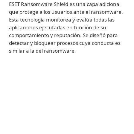
ESET Ransomware Shield es una capa adicional
que protege a los usuarios ante el ransomware.
Esta tecnología monitorea y evalúa todas las
aplicaciones ejecutadas en función de su
comportamiento y reputación. Se diseñó para
detectar y bloquear procesos cuya conducta es
similar a la del ransomware.
Mostrar más
Esta tecnología está habilitada en forma
predeterminada. Cuando una acción
sospechosa activa ESET Ransomware
Shield, se le pregunta al usuario si desea
bloquear la actividad o no. Esta
funcionalidad se perfeccionó para ofrecer
el mayor nivel de protección posible ante el