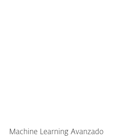
encuentre en el disco o en la memoria del
proceso en ejecución.
Las detecciones de ADN pueden identificar
muestras específicas de malware conocido,
nuevas variantes de una familia de
malware conocida o incluso malware
desconocido o nunca antes visto que
contiene genes que indican un
comportamiento maliciosos.
Machine Learning Avanzado