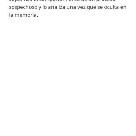
sospechoso y lo analiza una vez que se oculta en
la memoria.
Mostrar más
Cada vez que un proceso realiza una
llamada al sistema desde una nueva
página ejecutable, la Exploración Avanzada
de Memoria realiza un análisis de código de
comportamiento mediante las detecciones
de ADN de ESET. Gracias a la
implementación del almacenamiento en
caché inteligente, la Exploración Avanzada
de Memoria no provoca ningún deterioro
notable en las velocidades de
procesamiento.