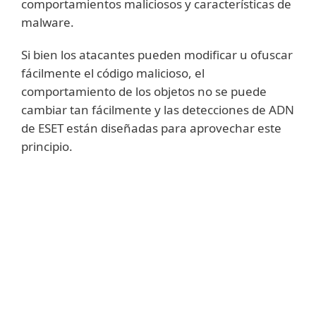
comportamientos maliciosos y características de
malware.
Si bien los atacantes pueden modificar u ofuscar
fácilmente el código malicioso, el
comportamiento de los objetos no se puede
cambiar tan fácilmente y las detecciones de ADN
de ESET están diseñadas para aprovechar este
principio.
Mostrar más
Realizamos un análisis profundo del código
y extraemos los "genes" que son
responsables de su comportamiento y
construimos las detecciones de ADN de
ESET, que se utilizan para evaluar el código
potencialmente sospechoso, ya sea que se