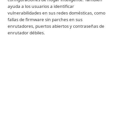
ayuda a los usuarios a identificar
vulnerabilidades en sus redes domésticas, como
fallas de firmware sin parches en sus
enrutadores, puertos abiertos y contraseñas de
enrutador débiles.
Mostrar más
Hogar conectado
brinda a los usuarios una
vista de "sonda" fácil de usar de los
dispositivos conectados, que muestra
impresoras, enrutadores, dispositivos
móviles, consolas de juegos, dispositivos
IoT y otros dispositivos conectados a sus
redes Wi-Fi. La descripción general
proporcionada incluye la dirección IP, la
dirección MAC, el nombre, el modelo y el