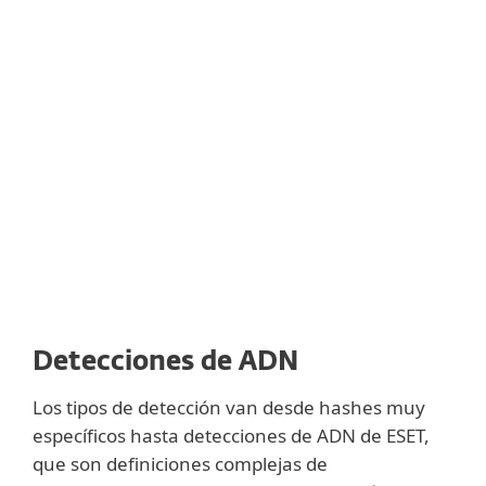
documentado, UEFI es más fácil de analizar,
lo que permite a los desarrolladores crear
extensiones para el firmware. Sin embargo,
esto abre la puerta también a los
desarrolladores de malware y a los
atacantes que pueden infectar la UEFI con
sus módulos maliciosos.
Detecciones de ADN
Los tipos de detección van desde hashes muy
específicos hasta detecciones de ADN de ESET,
que son definiciones complejas de