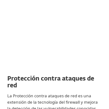
ransomware junto con otras tecnologías de
ESET, entre las que se incluyen el Sistema
de protección contra malware en la nube,
la Protección contra ataques de red y las
Detecciones de ADN.
Protección contra ataques de
red
La Protección contra ataques de red es una
extensión de la tecnología del firewall y mejora
la detección de las vulnerabilidades conocidas