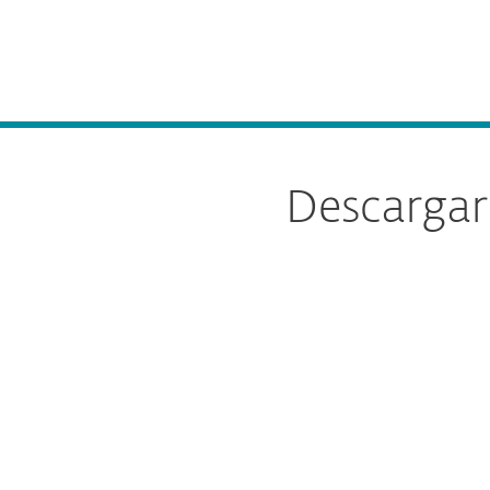
Para el Hogar
Para Empr
Descargar ESET Endpoint Security para macOS
Plataforma
Soluciones
Descargar
Configu