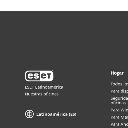
Hogar
Todos lo
ESET Latinoamérica
Para dis
Nuestras oficinas
Segurid
oficinas
Para Wi
Latinoamérica (ES)
Para Ma
Para And