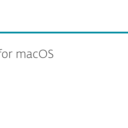
Acerca de
Blog
Tienda
Costa Rica
Ventas corporativas
Cliente existente
 for macOS
Documentación
Opciones de
descarga
Volver a la descarga simple