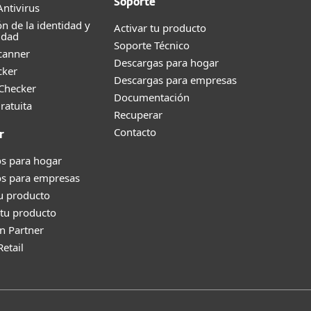
Soporte
ntivirus
ón de la identidad y
Activar tu producto
idad
Soporte Técnico
canner
Descargas para hogar
cker
Descargas para empresas
 Checker
Documentación
ratuita
Recuperar
Contacto
r
s para hogar
os para empresas
tu producto
tu producto
n Partner
Retail