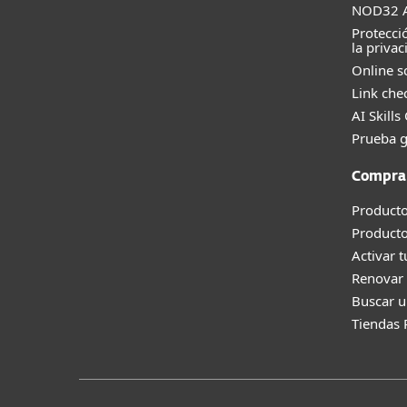
NOD32 A
Protecci
la privac
Online s
Link che
AI Skills
Prueba g
Compra
Producto
Product
Activar 
Renovar 
Buscar u
Tiendas 