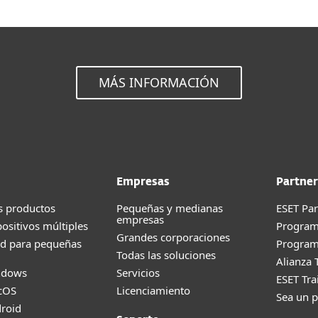
MÁS INFORMACIÓN
Empresas
Partner
s productos
Pequeñas y medianas
ESET Pa
empresas
positivos múltiples
Progra
Grandes corporaciones
ad para pequeñas
Program
Todas las soluciones
Alianza 
ndows
Servicios
ESET Tr
cOS
Licenciamiento
Sea un p
roid