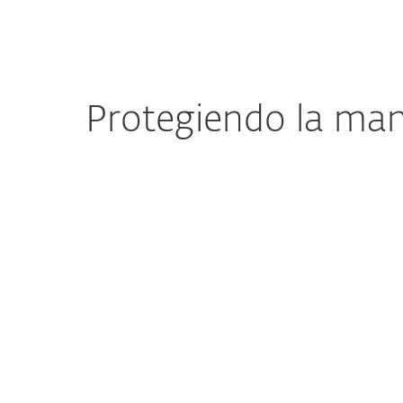
Protegiendo la man
Seguridad de Tecnología
Operacional (OT)
Los sistemas de OT están cada vez más
interconectados con los sistemas de TI y
las cadenas de suministro, esto los
expone a vulnerabilidades y aumenta el
riesgo de ciberataques. Herramientas
especializadas para asegurar redes y