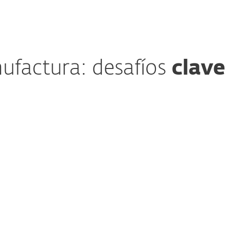
ufactura: desafíos
clave
Vulnerabilidades de la cadena
de suministro
Los fabricantes enfrentan riesgos
significativos debido a vínculos
inseguros en la cadena de suministro,
lo que aumenta las posibilidades de
ciberataques. Una brecha en un