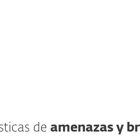
proveedor puede comprometer toda su
red de manufactura. La falta de
visibilidad y control sobre las cadenas de
suministro extendidas dificulta la
prevención de brechas.
sticas de
amenazas y b