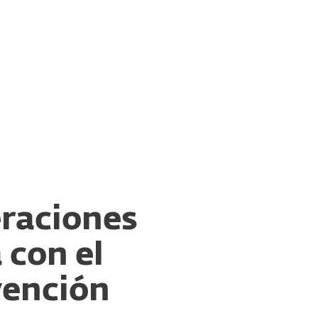
esas
Para Partners
operaciones de manufactura
Servicios
¿Por qué ESET?
eraciones
 con el
vención