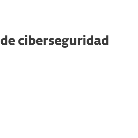
 de ciberseguridad
Baja cultura de seguridad
La baja prioridad históricamente
otorgada a la ciberseguridad significa
un retraso en la adopción de prácticas
de seguridad robustas. Se necesita
tener una rápida recuperación en
términos de implementación de una