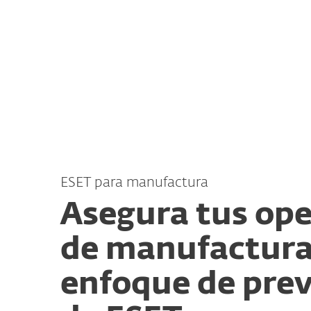
Para el Hogar
Para Empr
CR
Para empresas
Ciberseguridad para 
Plataforma
Soluciones
ESET para manufactura
Asegura tus op
de manufactura
enfoque de pre