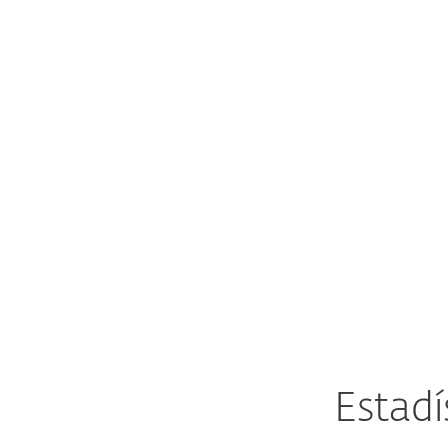
dispositivos industriales son una
respuesta necesaria.
Estadí