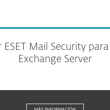
esas
Para Partners
hange Server
Servicios
¿Por qué ESET?
 ESET Mail Security para
Exchange Server
MÁS INFORMACIÓN