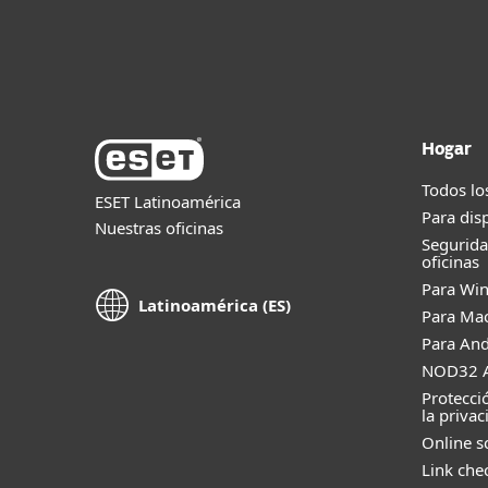
Hogar
Todos lo
ESET Latinoamérica
Para dis
Nuestras oficinas
Segurid
oficinas
Para Wi
Latinoamérica (ES)
Para Ma
Para And
NOD32 A
Protecci
la privac
Online s
Link che