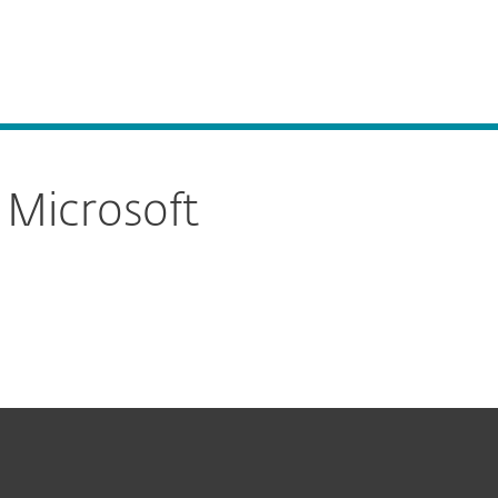
Acerca de
Blog
Tienda
Costa Rica
Ventas corporativas
Cliente existente
 Microsoft