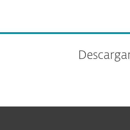
Para el Hogar
Para Empr
Descargar ESET Mail Security para Microsoft Exc
Plataforma
Soluciones
Descargar