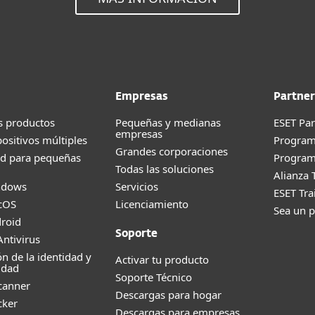
Empresas
Partner
s productos
Pequeñas y medianas
ESET Pa
empresas
positivos múltiples
Progra
Grandes corporaciones
ad para pequeñas
Program
Todas las soluciones
Alianza 
ndows
Servicios
ESET Tr
cOS
Licenciamiento
Sea un p
roid
Soporte
ntivirus
ón de la identidad y
Activar tu producto
idad
Soporte Técnico
canner
Descargas para hogar
cker
Descargas para empresas