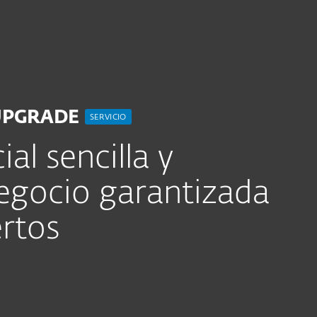
esas
Para Partners
o ESET: seguridad en informática
Servicios
¿Por qué ESET?
UPGRADE
SERVICIO
al sencilla y
egocio garantizada
rtos