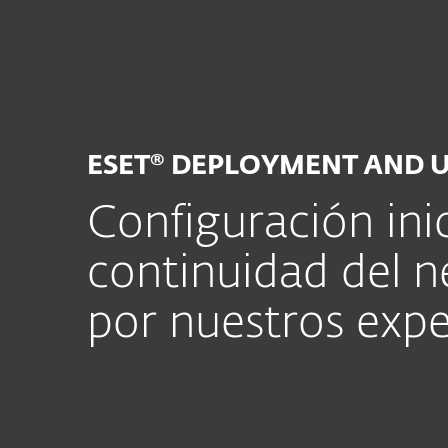
Para el Hogar
Para Empr
CR
Para empresas
Servicios
Servici
Plataforma
Soluciones
ESET® DEPLOYMENT AND 
Configuración inici
continuidad del n
por nuestros expe