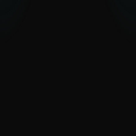
WeLiveSecurity: Historias principales
e investigación
Análisis experto y comentarios de los
investigadores de ESET sobre las
amenazas cibernéticas más recientes,
descubrimientos y tendencias de
seguridad.
CONOCER LAS TENDENCIAS