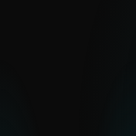
Reportes de APT
Con millones de sensores y gran
visibilidad en regiones difíciles de
observar, ESET ofrece una visión clara de
amenazas cibernéticas globales y
emergentes.
EXPLORAR