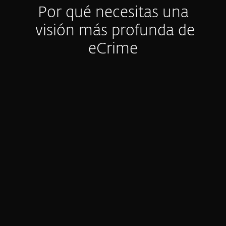
Por qué necesitas una
visión más profunda de
eCrime
Visibilidad limitada y datos
accionables
La mayoría de los equipos no puede ver
toda la cadena de ataque (kill chain) de
eCrime: la infraestructura, las
herramientas y los TTPs detrás de las
intrusiones. Incluso con los controles de
seguridad adecuados, las brechas siguen
ocurriendo.