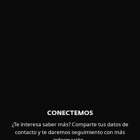
Ficha técnica de ESET Threat
Intelligence: Reportes de eCrime
Explora los detalles de nuestra oferta
dedicada de inteligencia de eCrime.
DESCARGAR PDF
CONECTEMOS
¿Te interesa saber más? Comparte tus datos de
contacto y te daremos seguimiento con más
información.