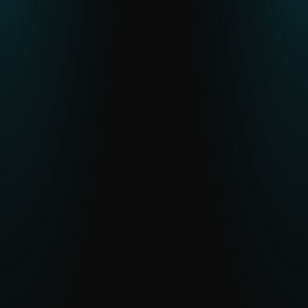
telemetría de ESET.
LEER EL INFORME
Resumen de actividad APT
Información más reciente sobre
campañas APT activas en todo el mundo.
EXPLORAR ACTIVIDAD APT