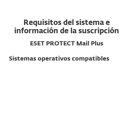
Requisitos del sistema e
información de la suscripción
ESET PROTECT Mail Plus
Sistemas operativos compatibles
Para servidores de correo
Servidores de correo compatibles
Exchange
Nota:
Las funciones y la funcionalidad
exactas pueden variar según la versión
del servidor utilizada.