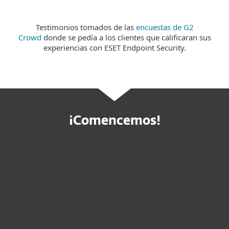
Testimonios tomados de las
encuestas de G2
Crowd
donde se pedía a los clientes que calificaran sus
experiencias con ESET Endpoint Security.
¡Comencemos!
Compre online
Pruebe antes de comprar
Contactar a ventas