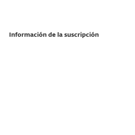
Ver especificaciones detalladas aquí
Información de la suscripción
Gestión en la nube
Nuestra plataforma de gestión remota
está disponible para implementar
basada en la nube. No es necesario
comprar ni mantener hardware
adicional, lo que reduce el costo total de
propiedad.
Licenciamiento flexible