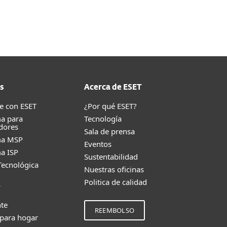
Acerca de
Blog
Tienda
Ecuador
Ventas corporativas
Cliente existente
s
Acerca de ESET
e con ESET
¿Por qué ESET?
a para
Tecnología
dores
Sala de prensa
ma MSP
Eventos
a ISP
Sustentabilidad
Tecnológica
Nuestras oficinas
Politica de calidad
e
nte
REEMBOLSO
 para hogar