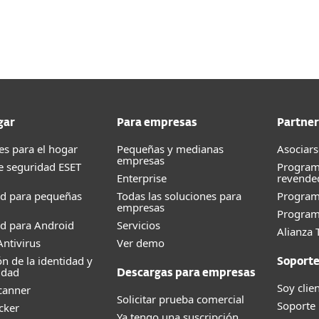
esas
Para Partners
tplace de integraciones
Servicios
¿Por qué ESET?
gar
Para empresas
Partner
es para el hogar
Pequeñas y medianas
Asociars
empresas
e seguridad ESET
Program
Enterprise
revende
ad para pequeñas
Todas las soluciones para
Progra
empresas
Program
d para Android
Servicios
Alianza 
ntivirus
Ver demo
ón de la identidad y
Soport
idad
Descargas para empresas
Soy clie
canner
Solicitar prueba comercial
Soporte
cker
Ya tengo una suscripción