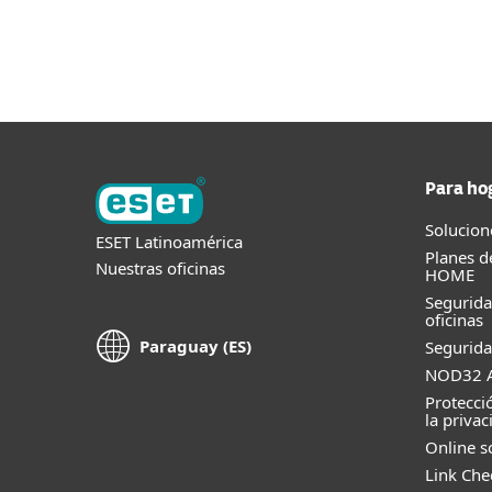
Para el Hogar
Para Empr
EC
Para Empresas
Plataforma
Marke
Plataforma
Soluciones
Para ho
Solucion
ESET Latinoamérica
Planes d
Nuestras oficinas
HOME
Segurid
oficinas
Paraguay (ES)
Segurida
NOD32 A
Protecci
la privac
Online s
Link Che