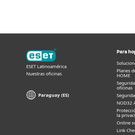
Para el Hogar
Para Empr
EC
Para Empresas
Plataforma
Descr
Plataforma
Soluciones
Para ho
Solucion
ESET Latinoamérica
Planes d
Nuestras oficinas
HOME
Segurid
oficinas
Paraguay (ES)
Segurida
NOD32 A
Protecci
la privac
Online s
Link Che