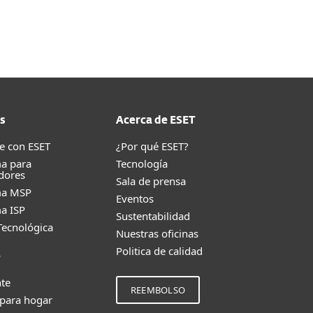
Acerca de
Blog
Tienda
Ecuador
Ventas corporativas
Cliente existente
s
Acerca de ESET
e con ESET
¿Por qué ESET?
a para
Tecnología
dores
Sala de prensa
ma MSP
Eventos
a ISP
Sustentabilidad
Tecnológica
Nuestras oficinas
Politica de calidad
e
nte
REEMBOLSO
 para hogar