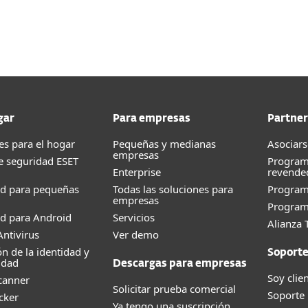
esas
Para Partners
ipción general de la plataforma
Servicios
¿Por qué ESET?
gar
Para empresas
Partner
es para el hogar
Pequeñas y medianas
Asociars
empresas
e seguridad ESET
Program
Enterprise
revende
ad para pequeñas
Todas las soluciones para
Progra
empresas
Program
d para Android
Servicios
Alianza 
ntivirus
Ver demo
ón de la identidad y
Soport
idad
Descargas para empresas
Soy clie
canner
Solicitar prueba comercial
Soporte
cker
Ya tengo una suscripción