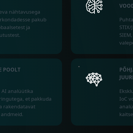
VOO
ugeva nähtavusega
piirkondadesse pakub
Puhta
baalsetest ja
STIX/
utustest.
SIEM,
valep
E POOLT
PÕHJ
JUUR
 AI analüütika
Ekskl
ingutega, et pakkuda
IoC v
ja rakendatavat
analü
t andmeid.
kaitse