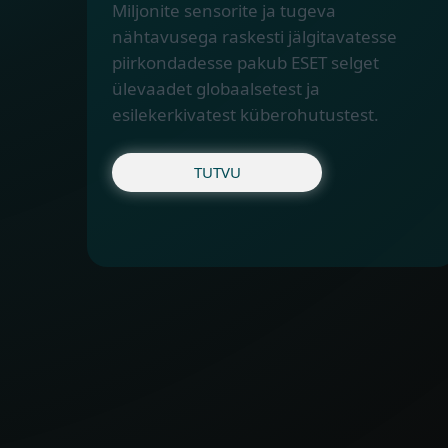
Miljonite sensorite ja tugeva
nähtavusega raskesti jälgitavatesse
piirkondadesse pakub ESET selget
ülevaadet globaalsetest ja
esilekerkivatest küberohutustest.
TUTVU