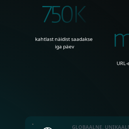
750K
m
kahtlast näidist saadakse
iga päev
URL-e
GLOBAALNE, UNIKAAL