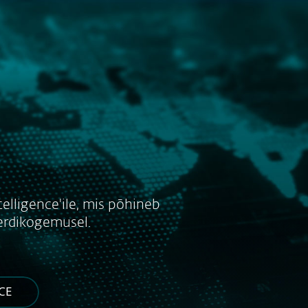
Meist
Blogi
E-pood
Vali riik
Võta ühendust
Kliendi ala
u
elligence'ile, mis põhineb
perdikogemusel.
CE