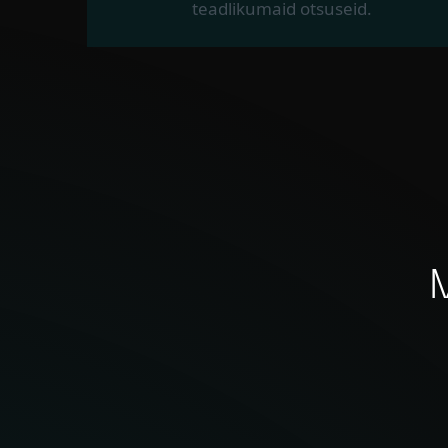
teadlikumaid otsuseid.
M