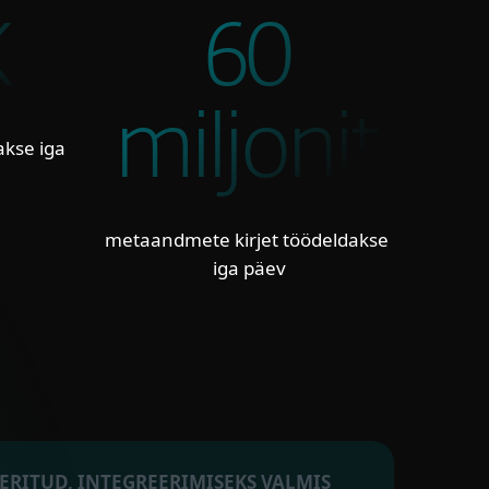
K
60
miljonit
akse iga
metaandmete kirjet töödeldakse
iga päev
ERITUD, INTEGREERIMISEKS VALMIS