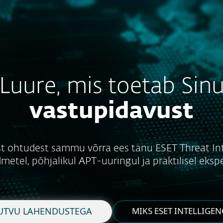
ele
Partneritele
vice
Teenused
Partnerlus
Miks ESET
Luure, mis toetab Sin
vastupidavust
st ohtudest sammu võrra ees tänu ESET Threat Int
metel, põhjalikul APT-uuringul ja praktilisel eks
UTVU LAHENDUSTEGA
MIKS ESET INTELLIGEN