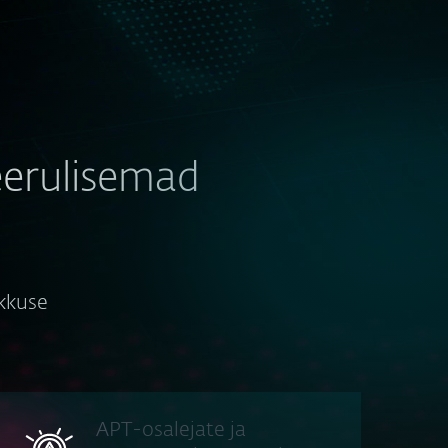
eerulisemad
ikkuse
APT-osalejate ja