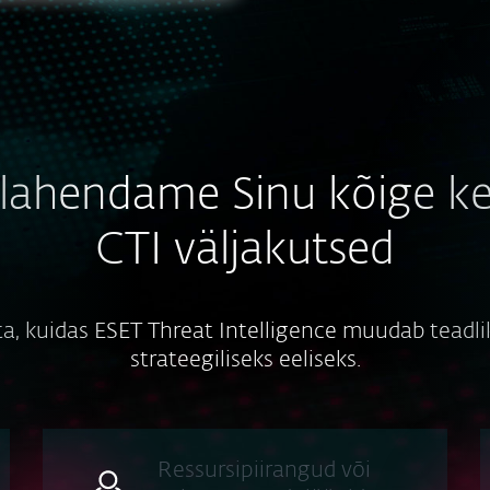
lahendame Sinu kõige k
CTI väljakutsed
a, kuidas ESET Threat Intelligence muudab teadl
strateegiliseks eeliseks.
Ressursipiirangud või