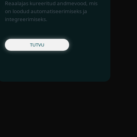
Reaalajas kureeritud andmevood, mis
on loodud automatiseerimiseks ja
integreerimiseks.
TUTVU