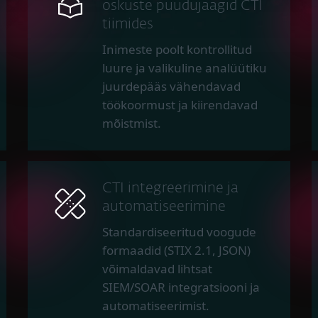
oskuste puudujäägid CTI
tiimides
Inimeste poolt kontrollitud
luure ja valikuline analüütiku
juurdepääs vähendavad
töökoormust ja kiirendavad
mõistmist.
CTI integreerimine ja
automatiseerimine
Standardiseeritud voogude
formaadid (STIX 2.1, JSON)
võimaldavad lihtsat
SIEM/SOAR integratsiooni ja
automatiseerimist.