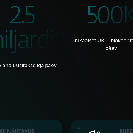
2.5
500
iljardit
unikaalset URL-i blokeerit
päev
 analüüsitakse iga päev
NE NÄHTAVUS
KURE