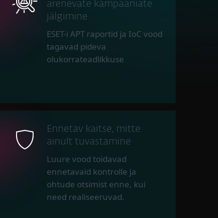
arenevate kampaaniate
jälgimine
ESET-i APT raportid ja IoC vood
tagavad pideva
olukorrateadlikkuse
Ennetav kaitse, mitte
ainult tuvastamine
Luure vood toidavad
ennetavaid kontrolle ja
ohtude otsimist enne, kui
need realiseeruvad.