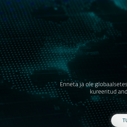
Kodukasutajale
Ettevõtt
ESET EESTI
Äriklient
ESET Threat Intelligence Ser
Platvorm
Lahendused
Enneta ja ole globaalsete
kureeritud and
T