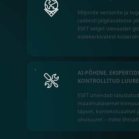
Miljonite sensorite ja t
raskesti jälgitavatesse 
ESET selget ülevaadet glo
esilekerkivatest küberoh
AI-PÕHINE, EKSPERTID
KONTROLLITUD LUURE
ESET ühendab täiustatud
maailmatasemel inimuur
täpset, kontekstuaalset 
ohuluuret – mitte lihtsal