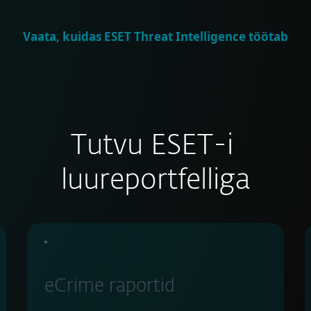
Vaata, kuidas ESET Threat Intelligence töötab
Tutvu ESET-i
luureportfelliga
eCrime raportid