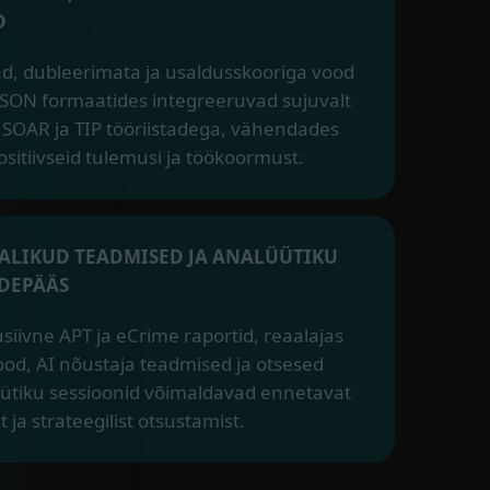
D
d, dubleerimata ja usaldusskooriga vood
JSON formaatides integreeruvad sujuvalt
 SOAR ja TIP tööriistadega, vähendades
ositiivseid tulemusi ja töökoormust.
ALIKUD TEADMISED JA ANALÜÜTIKU
DEPÄÄS
usiivne APT ja eCrime raportid, reaalajas
ood, AI nõustaja teadmised ja otsesed
ütiku sessioonid võimaldavad ennetavat
t ja strateegilist otsustamist.