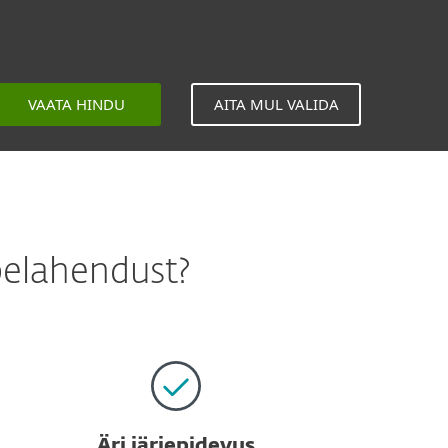
VAATA HINDU
AITA MUL VALIDA
belahendust?
Äri järjepidevus