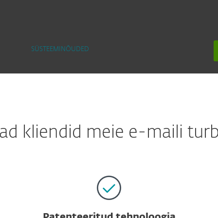
SÜSTEEMINÕUDED
ad kliendid meie e-maili tur
Patenteeritud tehnoloogia