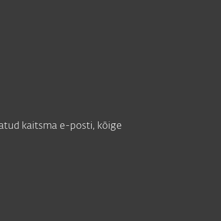
Meist
Blogi
E-pood
Vali riik
VAATA HINDA
Võta ühendust
Kliendi ala
atud kaitsma e-posti, kõige