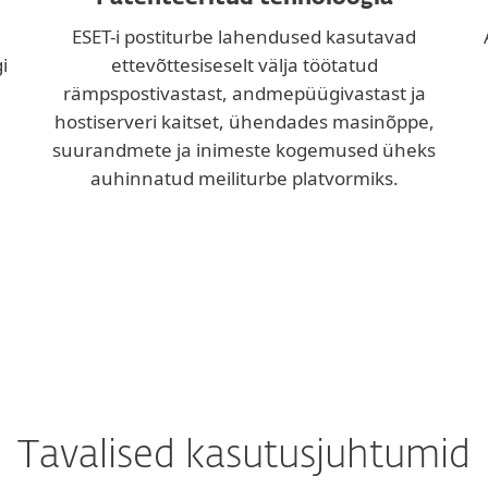
ESET-i postiturbe lahendused kasutavad
i
ettevõttesiseselt välja töötatud
rämpspostivastast, andmepüügivastast ja
hostiserveri kaitset, ühendades masinõppe,
suurandmete ja inimeste kogemused üheks
auhinnatud meiliturbe platvormiks.
Tavalised kasutusjuhtumid