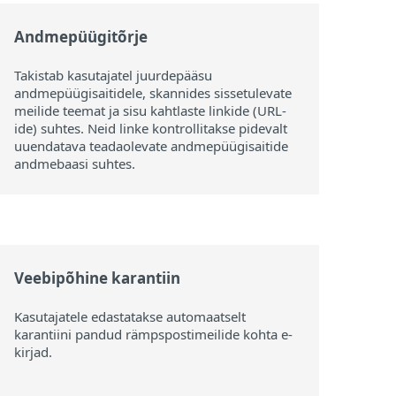
Andmepüügitõrje
Takistab kasutajatel juurdepääsu
andmepüügisaitidele, skannides sissetulevate
meilide teemat ja sisu kahtlaste linkide (URL-
ide) suhtes. Neid linke kontrollitakse pidevalt
uuendatava teadaolevate andmepüügisaitide
andmebaasi suhtes.
Veebipõhine karantiin
Kasutajatele edastatakse automaatselt
karantiini pandud rämpspostimeilide kohta e-
kirjad.