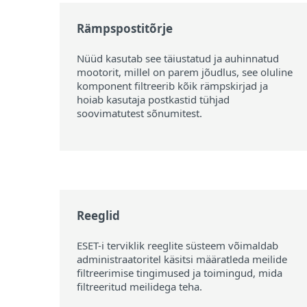
Rämpspostitõrje
Nüüd kasutab see täiustatud ja auhinnatud
mootorit, millel on parem jõudlus, see oluline
komponent filtreerib kõik rämpskirjad ja
hoiab kasutaja postkastid tühjad
soovimatutest sõnumitest.
Reeglid
ESET-i terviklik reeglite süsteem võimaldab
administraatoritel käsitsi määratleda meilide
filtreerimise tingimused ja toimingud, mida
filtreeritud meilidega teha.