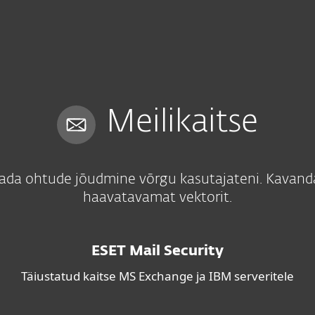
ele
Partneritele
Teenused
Partnerlus
Miks ESET
Meilikaitse
tada ohtude jõudmine võrgu kasutajateni. Kavand
haavatavamat vektorit.
ESET Mail Security
Täiustatud kaitse MS Exchange ja IBM serveritele