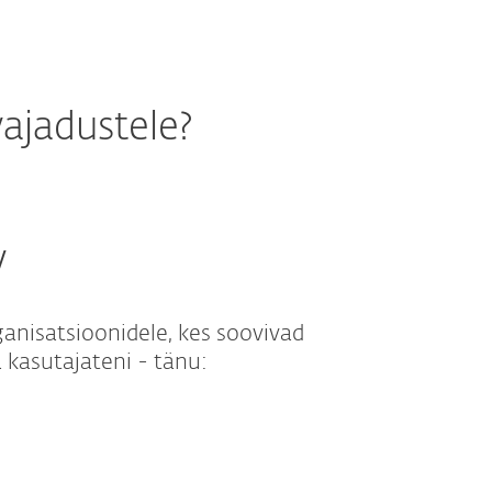
ajadustele?
y
ganisatsioonidele, kes soovivad
kasutajateni - tänu: