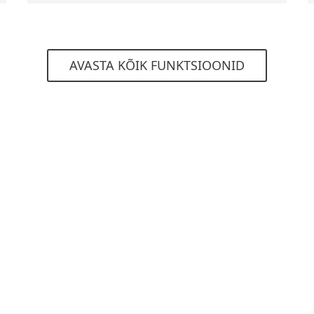
AVASTA KÕIK FUNKTSIOONID
Süsteeminõuded
Vaata üksikasjalikke sp
ioonid ja funktsioonid võivad olenevalt kasutatavast serv