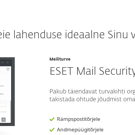
ie lahenduse ideaalne Sinu v
Meiliturve
ESET Mail Securit
Pakub täiendavat turvakihti or
takistada ohtude jõudmist oma 
Rämpspostitõrjele
Andmepüügitõrjele