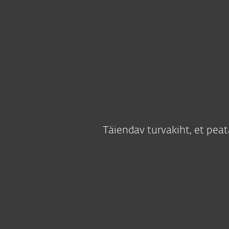
Kodukasutajale
Ettevõtt
Platvorm
Lahendused
Täiendav turvakiht, et pea