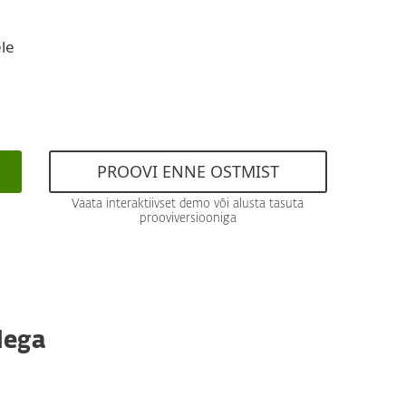
ele
PROOVI ENNE OSTMIST
Vaata interaktiivset demo või alusta tasuta
prooviversiooniga
dega