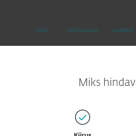
HÜVED
KASUTUSJUHUD
LAHENDUS
Miks hindav
Kiirus