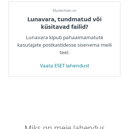
Murekohaks on
Lunavara, tundmatud või
küsitavad failid?
Lunavara kipub pahaaimamatute
kasutajate postkastidesse sisenema meili
teel.
Vaata ESET lahendust
Miks on meie lahendus