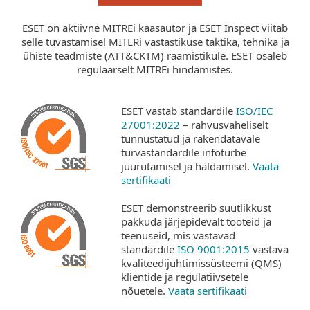
ESET on aktiivne MITREi kaasautor ja ESET Inspect viitab
selle tuvastamisel MITERi vastastikuse taktika, tehnika ja
ühiste teadmiste (ATT&CKTM) raamistikule. ESET osaleb
regulaarselt MITREi hindamistes.
ESET vastab standardile
ISO/IEC
27001:2022
– rahvusvaheliselt
tunnustatud ja rakendatavale
turvastandardile infoturbe
juurutamisel ja haldamisel.
Vaata
sertifikaati
ESET demonstreerib suutlikkust
pakkuda järjepidevalt tooteid ja
teenuseid, mis vastavad
standardile
ISO 9001:2015
vastava
kvaliteedijuhtimissüsteemi (QMS)
klientide ja regulatiivsetele
nõuetele.
Vaata sertifikaati