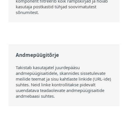
komponent filtreerib kõik rämpskirjad ja hoiab
kasutaja postkastid tühjad soovimatutest
sõnumitest.
Andmepüügitõrje
Takistab kasutajatel juurdepääsu
andmepüügisaitidele, skannides sissetulevate
meilide teemat ja sisu kahtlaste linkide (URL-ide)
suhtes. Neid linke kontrollitakse pidevalt
uuendatava teadaolevate andmepüügisaitide
andmebaasi suhtes.