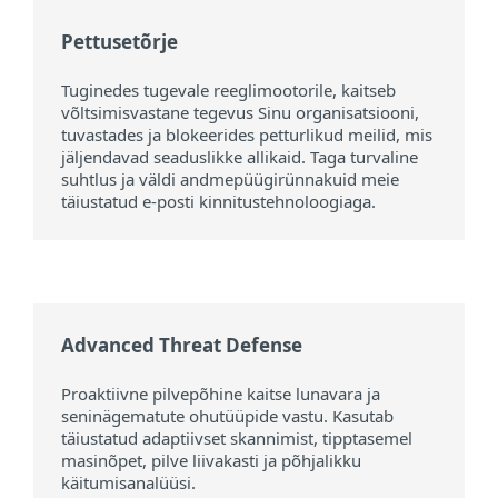
Pettusetõrje
Tuginedes tugevale reeglimootorile, kaitseb
võltsimisvastane tegevus Sinu organisatsiooni,
tuvastades ja blokeerides petturlikud meilid, mis
jäljendavad seaduslikke allikaid. Taga turvaline
suhtlus ja väldi andmepüügirünnakuid meie
täiustatud e-posti kinnitustehnoloogiaga.
Advanced Threat Defense
Proaktiivne pilvepõhine kaitse lunavara ja
seninägematute ohutüüpide vastu. Kasutab
täiustatud adaptiivset skannimist, tipptasemel
masinõpet, pilve liivakasti ja põhjalikku
käitumisanalüüsi.