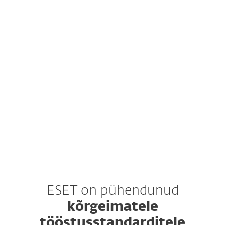
Konto ESET PROTECT Hubis
Toetatud Google Workspace'i
tellimuspaketid
Administraatori juurdepääs Google
Workspace'i kontole
Konto ESET PROTECT Hubis
ESET on pühendunud
kõrgeimatele
tööstusstandarditele