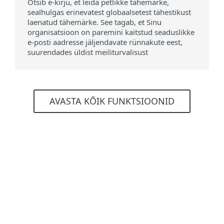
Otsib e-kirju, et leida petlikke tähemärke,
sealhulgas erinevatest globaalsetest tähestikust
laenatud tähemärke. See tagab, et Sinu
organisatsioon on paremini kaitstud seaduslikke
e-posti aadresse jäljendavate rünnakute eest,
suurendades üldist meiliturvalisust
AVASTA KÕIK FUNKTSIOONID
Süsteeminõuded ja teave
litsentside kohta
Toetatud veebilehitsejad
Mozilla Firefox
Microsoft Edge