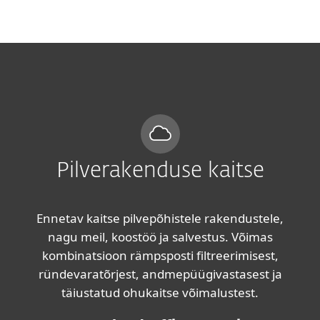
MENU
Pilverakenduse kaitse
Ennetav kaitse pilvepõhistele rakendustele,
nagu meil, koostöö ja salvestus. Võimas
kombinatsioon rämpsposti filtreerimisest,
ründevaratõrjest, andmepüügivastasest ja
täiustatud ohukaitse võimalustest.