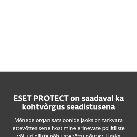
Pilvepõhiseks juurutamise üksikasjalikud
spetsifikatsioonid leiad siit
Kohapealse juurutamise üksikasjalikud
spetsifikatsioonid leiad siit.
ESET PROTECT on saadaval ka
kohtvõrgus seadistusena
Mõnede organisatsioonide jaoks on tarkvara
ettevõttesisene hostimine erinevate poliitiliste
või juriidiliste põhjuste tõttu nõutav. Lisaks