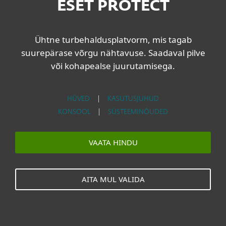
ESET PROTECT
Ühtne turbehaldusplatvorm, mis tagab
suurepärase võrgu nähtavuse. Saadaval pilve
või kohapealse juurutamisega.
HÜVED
|
KASUTUSJUHUD
KONSOOL
|
SÜSTEEMINÕUDED
VAATA HINDU
AITA MUL VALIDA