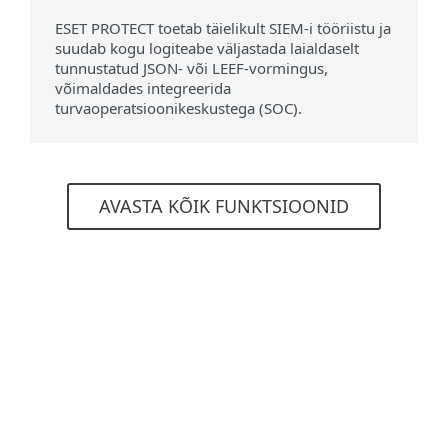
ESET PROTECT toetab täielikult SIEM-i tööriistu ja
suudab kogu logiteabe väljastada laialdaselt
tunnustatud JSON- või LEEF-vormingus,
võimaldades integreerida
turvaoperatsioonikeskustega (SOC).
AVASTA KÕIK FUNKTSIOONID
Süsteeminõuded
Toetatud juurutamisvalikud
Pilvepõhine
Kohapealne