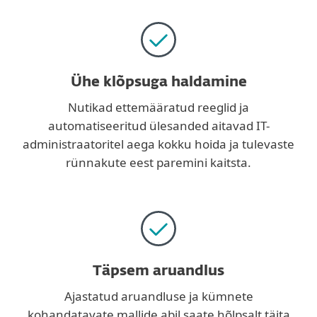
Ühe klõpsuga haldamine
Nutikad ettemääratud reeglid ja
automatiseeritud ülesanded aitavad IT-
administraatoritel aega kokku hoida ja tulevaste
rünnakute eest paremini kaitsta.
Täpsem aruandlus
Ajastatud aruandluse ja kümnete
kohandatavate mallide abil saate hõlpsalt täita