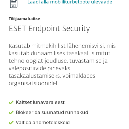
Laadi alla mobiiliturbetoote ülevaade
Tööjaama kaitse
ESET Endpoint Security
Kasutab mitmekihilist lähenemisviisi, mis
kasutab dünaamilises tasakaalus mitut
tehnoloogiat jõudluse, tuvastamise ja
valepositiivide pidevaks
tasakaalustamiseks, võimaldades
organisatsioonidel:
Kaitset lunavara eest
Blokeerida suunatud rünnakud
Vältida andmetelekkeid