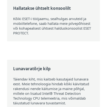
Hallatakse ühtselt konsoolilt
Kõiki ESET-i tööjaamu, sealhulgas arvuteid ja
mobiiltelefone, saab hallata meie pilvepõhisest
või kohapealsest ühtsest halduskonsoolist ESET
PROTECT.
Lunavaratõrje kilp
Täiendav kiht, mis kaitseb kasutajaid lunavara
eest. Meie tehnoloogia hindab kõiki käivitatud
rakendusi nende käitumise ja maine põhjal,
millele on lisatud Intel® Threat Detection
Technology CPU telemeetria, mis võimaldab
täiustatud lunavara tuvastamist.