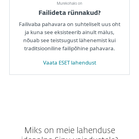
Murekohaks on
Failideta rünnakud?
Failivaba pahavara on suhteliselt uus oht
ja kuna see eksisteerib ainult mälus,
nõuab see teistsugust lähenemist kui
traditsiooniline failipõhine pahavara.
Vaata ESET lahendust
Miks on meie lahenduse