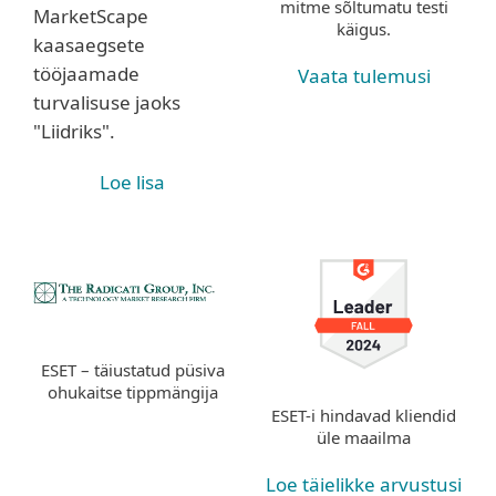
mitme sõltumatu testi
MarketScape
käigus.
kaasaegsete
tööjaamade
Vaata tulemusi
turvalisuse jaoks
"Liidriks".
Loe lisa
ESET – täiustatud püsiva
ohukaitse tippmängija
ESET-i hindavad kliendid
üle maailma
Loe täielikke arvustusi