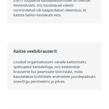
ESET-i tööjaama kaitseplatvormidel on olemas
leevendused, mis tuvastavad valesti
vormindatud või kaaperdatud rakendusi, et
kaitsta failita rünnakute eest.
Kaitse veebibrauserit
Loodud organisatsiooni varade kaitsmiseks
spetsiaalse kaitsekihiga, mis keskendub
brauserile kui peamisele tööriistale, mida
kasutatakse kriitilistele andmetele juurdepääsuks
sisevõrgu perimeetris ja pilves.