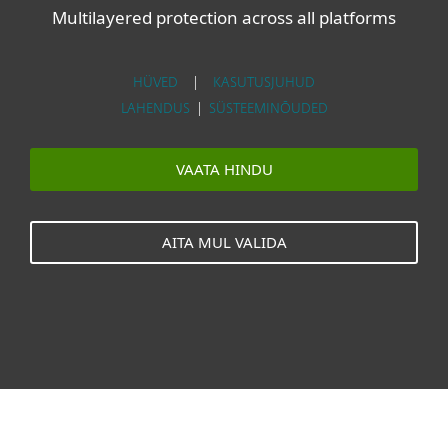
Multilayered protection across all platforms
HÜVED
|
KASUTUSJUHUD
LAHENDUS
|
SÜSTEEMINÕUDED
VAATA HINDU
AITA MUL VALIDA