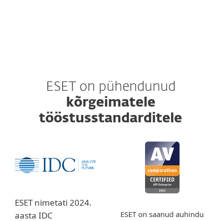
Vaata üksikasjalikke spetsifikatsioone siit
ESET on pühendunud
kõrgeimatele
tööstusstandarditele
ESET nimetati 2024.
ESET on saanud auhindu
aasta IDC