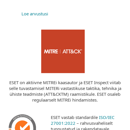
Loe arvustusi
ESET on aktiivne MITREi kaasautor ja ESET Inspect viitab
selle tuvastamisel MITERi vastastikuse taktika, tehnika ja
ühiste teadmiste (ATT&CKTM) raamistikule. ESET osaleb
regulaarselt MITREi hindamistes.
ESET vastab standardile
ISO/IEC
27001:2022
– rahvusvaheliselt
tunnustatud ja rakendatavale