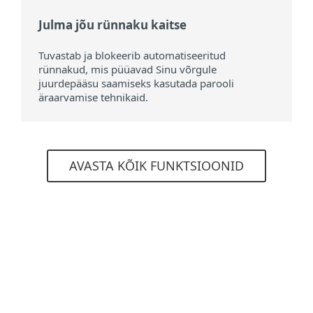
Julma jõu rünnaku kaitse
Tuvastab ja blokeerib automatiseeritud
rünnakud, mis püüavad Sinu võrgule
juurdepääsu saamiseks kasutada parooli
äraarvamise tehnikaid.
AVASTA KÕIK FUNKTSIOONID
Süsteeminõuded
Toetatud operatsioonisüsteemid
Arvutitele