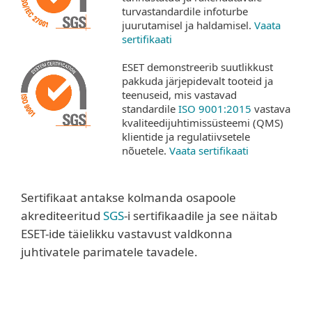
turvastandardile infoturbe
juurutamisel ja haldamisel.
Vaata
sertifikaati
ESET demonstreerib suutlikkust
pakkuda järjepidevalt tooteid ja
teenuseid, mis vastavad
standardile
ISO 9001:2015
vastava
kvaliteedijuhtimissüsteemi (QMS)
klientide ja regulatiivsetele
nõuetele.
Vaata sertifikaati
Sertifikaat antakse kolmanda osapoole
akrediteeritud
SGS
-i sertifikaadile ja see näitab
ESET-ide täielikku vastavust valdkonna
juhtivatele parimatele tavadele.