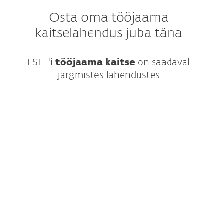
Osta oma tööjaama
kaitselahendus juba täna
ESET'i
tööjaama kaitse
on saadaval
järgmistes lahendustes
Kaasaegne mitmekihiline tööjaama
kaitse, mis sisaldab tugevat masinõpet ja
hõlpsasti kasutatavat haldust.