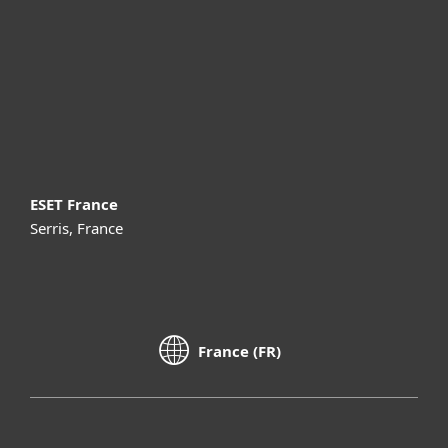
Partenariat
Support
À propos d’ESET
ESET France
Serris, France
France (FR)