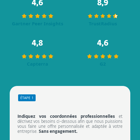
4,6
8,9
Gartner Peer Insights
TrustRadius
4,8
4,6
Capterra
G2
ÉTAPE 1
Indiquez vos coordonnées professionnelles
et
décrivez vos besoins ci-dessous afin que nous puissions
vous faire une offre personnalisée et adaptée à votre
entreprise.
Sans engagement.