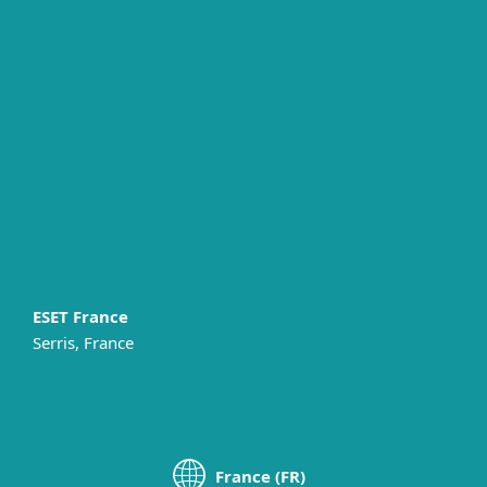
Particuliers
Professionnels
Partenariat
Support
À propos d’ESET
ESET France
Serris, France
France (FR)