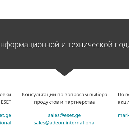
информационной и технической по
новки
Консультации по вопросам выбора
По в
 ESET
продуктов и партнерства
акци
et.ge
sales@eset.ge
mark
ional
sales@adeon.international