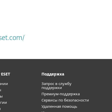
set.com/
 ESET
Поддержка
ании
Запрос в службу
поддержки
ы
Премиум-поддержка
ты
Сервисы по безопасности
огии
Удаленная помощь
и