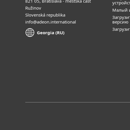
821 05, Bratislava - mestská časť
устройс
Ružinov
Малый 
Slovenská republika
Загрузи
info@adeon.international
версию
Загрузи
Georgia (RU)