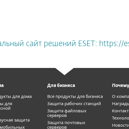
ьный сайт решений ESET: https://e
ма
Для бизнеса
Почему
дукты для дома
Все продукты для бизнеса
О комп
ы для
Защита рабочих станций
Наград
ксной
Защита файловых
Контак
серверов
Технол
усная защита
Защита почтовых
Новост
 мобильных
серверов