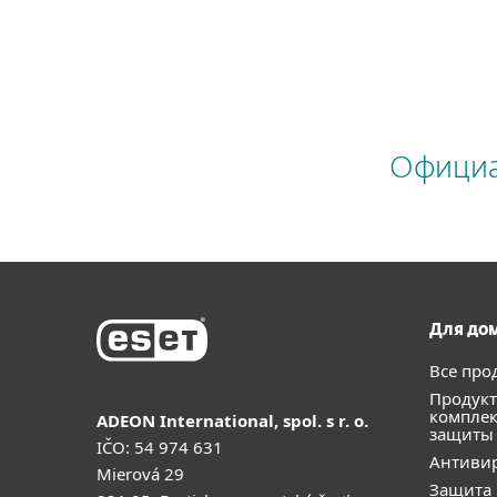
Официал
Для до
Все про
Продукт
компле
ADEON International, spol. s r. o.
защиты
IČO: 54 974 631
Антивир
Mierová 29
Защита