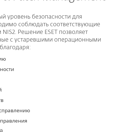
й уровень безопасности для
ходимо соблюдать соответствующие
 NIS2. Решение ESET позволяет
нные с устаревшими операционными
благодаря:
нию
жности
й
тв
исправлению
справления
ий