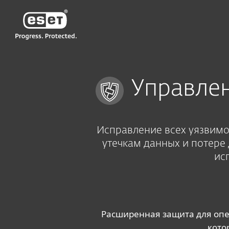
ESET
GE GE-RU2
Управление уязвимостями и исправл
Управле
Исправление всех уязвимос
утечкам данных и потере
ис
Расширенная защита для опе
кото