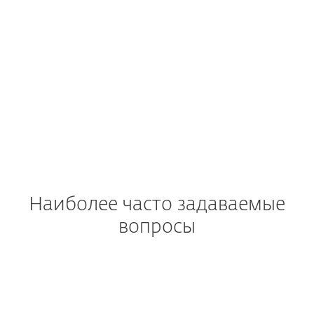
Поддержка
Наиболее часто задаваемые
вопросы
Как загрузить и установить
ESET NOD32 Antivirus после
покупки?