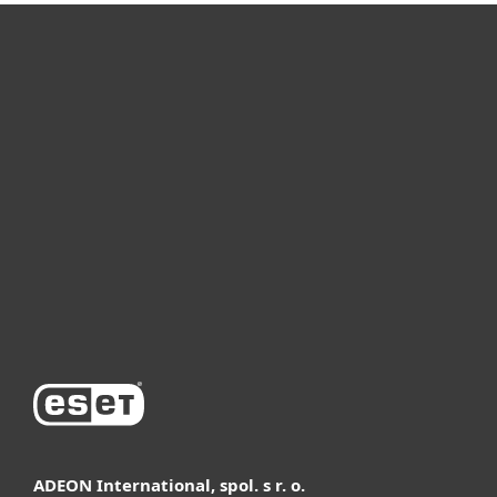
Для дома
Для бизнеса
Почему ESET
Поддержка
Купить
ADEON International, spol. s r. o.