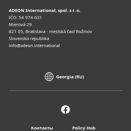
ADEON International, spol. s r. o.
IČO: 54 974 631
Mierová 29
821 05, Bratislava - mestská časť Ružinov
Slovenská republika
info@adeon.international
Georgia (RU)
Контакты
Policy Hub