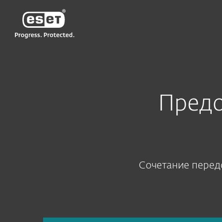
ESET
GE GE-RU2
Сервисы для бизнеса
Сервисы по 
Предо
Сочетание передо