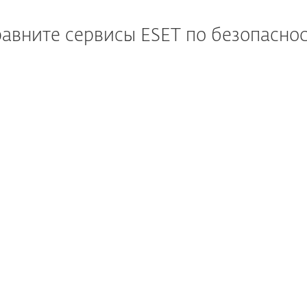
авните сервисы ESET по безопасно
ESET Detection and
ESET Detection and
Response Essential
Response Advanced
асследуйте, выявляйте
Персонализированна
обезвреживайте угрозы
помощь
для рабочих станций
с XDR-решением
и круглосуточная
поддержка