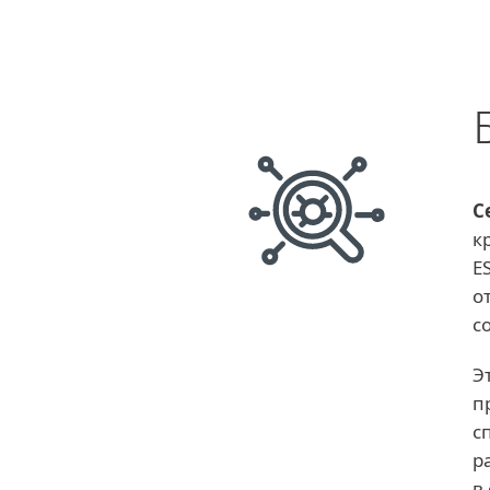
С
к
E
о
с
Э
п
с
р
в