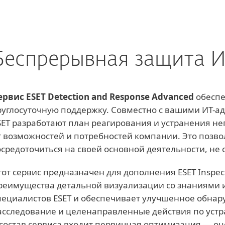
Беспрерывная защита 
ервис ESET Detection and Response Advanced
обеспе
руглосуточную поддержку. Совместно с вашими ИТ-
SET разработают план реагирования и устранения не
т возможностей и потребностей компании. Это позв
осредоточиться на своей основной деятельности, не с
тот сервис предназначен для дополнения ESET Inspect
реимущества детальной визуализации со знаниями 
пециалистов ESET и обеспечивает улучшенное обна
асследование и целенаправленные действия по устра
 состав сервиса входит первичная оптимизация — о