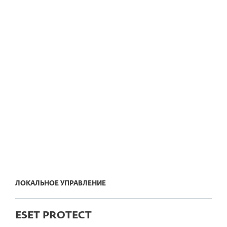
ESET Endpoint Security для Android
ESET MDM для iOS и iPadOS
ESET Server Security
ESET Mail Security
ESET Full Disk Encryption
ESET LiveGuard Advanced
Необходима помощь с настройкой консоли ESET
PROTECT?
Следуйте
интерактивной пошаговой
инструкции для ESET PROTECT
, чтобы
обеспечить бесперебойную настройку
консоли, прежде чем устанавливать
клиентские решения.
ЛОКАЛЬНОЕ УПРАВЛЕНИЕ
ESET PROTECT