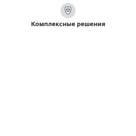
Комплексные решения
Решения
ESET PROTECT Entry
Консоль
Современная защита рабочих станций
Защита серверов
Подробнее
|
Загрузить