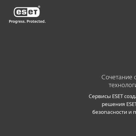
ESET
GE GE-RU2
Сервисы для бизнеса
Сочетание 
технолог
Сервисы ESET соз
решения ESET
безопасности и 