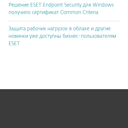
Решение ESET Endpoint Security для Windows
получило сертификат Common Criteria
Защита рабочих нагрузок в облаке и другие
новинки уже доступны бизнес-пользователям
ESET
Для дома
Для бизнеса