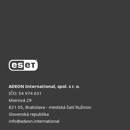
Почему ESET
Поддержка
Купить
ADEON International, spol. s r. o.
IČO: 54 974 631
Mierová 29
821 05, Bratislava - mestská časť Ružinov
Slovenská republika
info@adeon.international