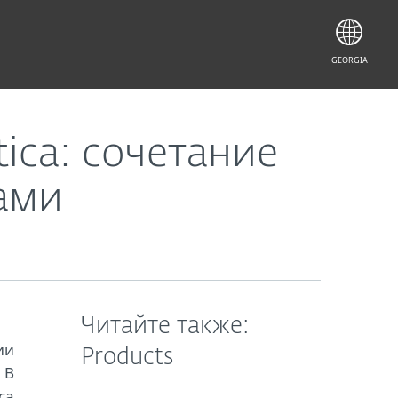
GEORGIA
ica: сочетание
ами
Читайте также:
ии
Products
 В
ca