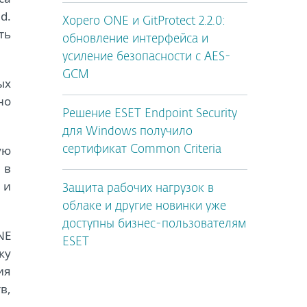
d.
Xopero ONE и GitProtect 2.2.0:
ть
обновление интерфейса и
усиление безопасности с AES-
GCM
ых
но
Решение ESET Endpoint Security
для Windows получило
ую
сертификат Common Criteria
 в
 и
Защита рабочих нагрузок в
облаке и другие новинки уже
доступны бизнес-пользователям
NE
ESET
ку
ия
в,