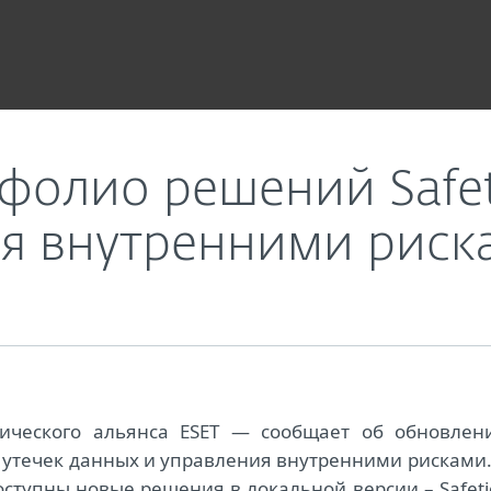
етание DLP и управления внутренними рисками
олио решений Safet
ия внутренними риск
гического альянса ESET — сообщает об обновлен
утечек данных и управления внутренними рисками.
оступны новые решения в локальной версии – Safeti