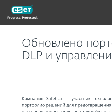
ESET
Обновлено портфолио решений Safetica: соч
Обновлено портф
DLP и управлен
Компания Safetica — участник техноло
портфолио решений для предотвращения 
частности, теперь пользователям будут д