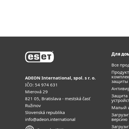
Для до
Все про
Продукт
компле
ADEON International, spol. s r. o.
защиты
IČO: 54 974 631
Антивир
Mierová 29
Защита
821 05, Bratislava - mestská časť
устройс
Ružinov
Малый 
Slovenská republika
Загрузи
info@adeon.international
версию
Загрузи