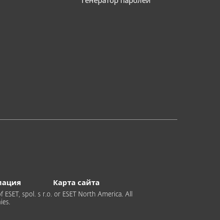
Генератор паролей
мация
Карта сайта
 ESET, spol. s r.o. or ESET North America. All
ies.