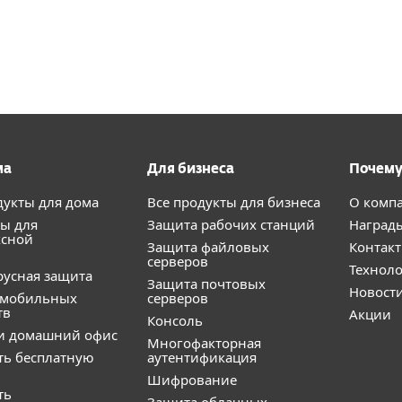
ма
Для бизнеса
Почему
дукты для дома
Все продукты для бизнеса
О комп
ы для
Защита рабочих станций
Наград
ксной
Защита файловых
Контак
серверов
Технол
усная защита
Защита почтовых
Новост
 мобильных
серверов
тв
Акции
Консоль
и домашний офис
Многофакторная
ть бесплатную
аутентификация
Шифрование
ть