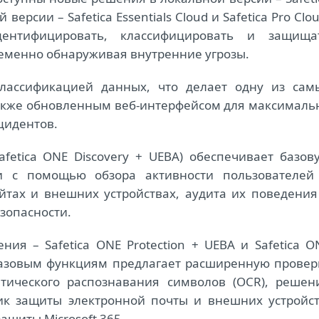
й версии – Safetica Essentials Сloud и Safetica Pro Сlou
ентифицировать, классифицировать и защища
менно обнаруживая внутренние угрозы.
ассификацией данных, что делает одну из сам
также обновленным веб-интерфейсом для максималь
цидентов.
fetica ONE Discovery + UEBA) обеспечивает базов
 с помощью обзора активности пользователей
йтах и внешних устройствах, аудита их поведения
зопасности.
ия – Safetica ONE Protection + UEBA и Safetica O
 базовым функциям предлагает расширенную провер
тического распознавания символов (OCR), решен
ик защиты электронной почты и внешних устройст
ащиты Microsoft 365.