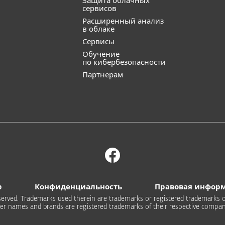
Защита облачных
сервисов
Расширенный анализ
в облаке
Сервисы
Обучение
по кибербезопасности
Партнерам
b
Конфиденциальность
Правовая инфор
 reserved. Trademarks used therein are trademarks or registered trademarks of
er names and brands are registered trademarks of their respective compan