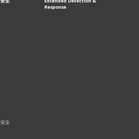
器安全
Extended Detection &
Response
器安全