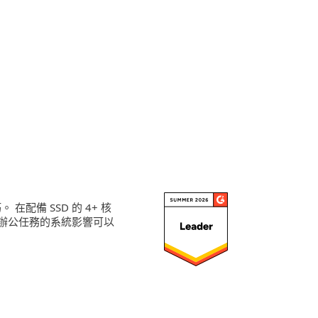
於 ESET
部落格
購物車
Hong Kong
商业销售
客戶專區
在配備 SSD 的 4+ 核
辦公任務的系統影響可以