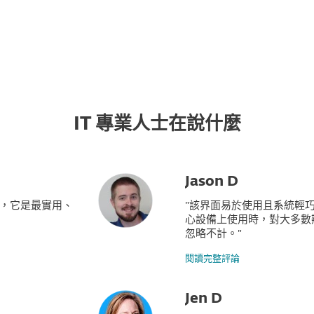
關
合作夥伴
為什麼選擇 ESET？
IT 專業人士在說什麼
Jason D
來，它是最實用、
"該界面易於使用且系統輕巧。 
心設備上使用時，對大多數
忽略不計。"
閱讀完整評論
Jen D