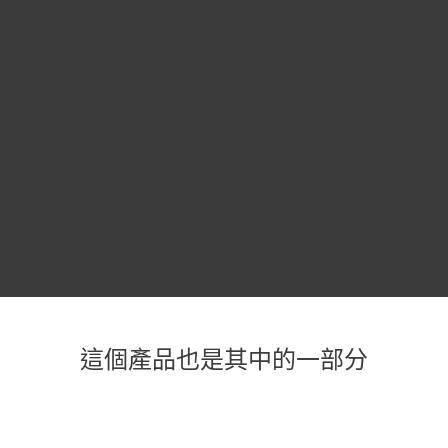
100％。
Gareth
L., ESET
Ivan
企業用
Rábek, IT
戶, 英國
經理,, DKI
Plast, s.r.o.,
斯洛伐克
這個產品也是其中的一部分