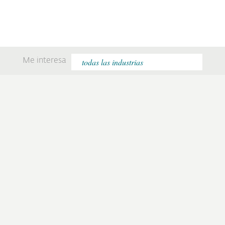
Me interesa
“ESET reúne todas las
“Estamos muy
funcionalidades y
conformes.
características que
Agradecemos la
esperábamos.“
atención ágil y
personalizada.“
Leer el caso completo
Leer el caso completo
“Estamos muy
“Lo más atractivo de
contentos
la propuesta fue su
protegiendo nuestra
costo competitivo, la
infraestructura con
capacidad de gestión