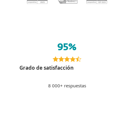
95%
Grado de satisfacción
8 000+ respuestas
Pagar por Internet
PS
Peter S., Eslovaquia
"Sensación de seguridad al pagar a través de
la banca por Internet, los sitios