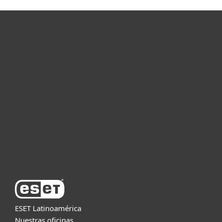
Hogar
Empresas
Partners
Soporte
Acerca de ESET
ESET Latinoamérica
Nuestras oficinas