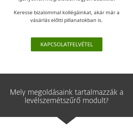
Keresse bizalommal kollégáinkat, akár már a
vásárlás előtti pillanatokban is.
KAPCSOLATFELVÉTEL
Mely megoldásaink tartalmazzák a
levélszemétszűrő modult?