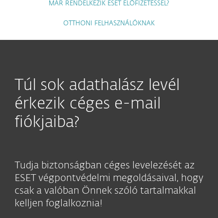
MÁR RENDELKEZIK ESET ELŐFIZETÉSSEL?
OTTHONI FELHASZNÁLÓKNAK
Túl sok adathalász levél
érkezik céges e-mail
fiókjaiba?
Tudja biztonságban céges levelezését az
ESET végpontvédelmi megoldásaival, hogy
csak a valóban Önnek szóló tartalmakkal
kelljen foglalkoznia!