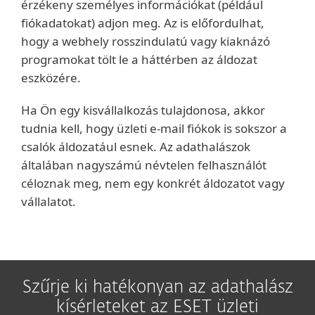
érzékeny személyes információkat (például
fiókadatokat) adjon meg. Az is előfordulhat,
hogy a webhely rosszindulatú vagy kiaknázó
programokat tölt le a háttérben az áldozat
eszközére.
Ha Ön egy kisvállalkozás tulajdonosa, akkor
tudnia kell, hogy üzleti e-mail fiókok is sokszor a
csalók áldozatául esnek. Az adathalászok
általában nagyszámú névtelen felhasználót
céloznak meg, nem egy konkrét áldozatot vagy
vállalatot.
Szűrje ki hatékonyan az adathalász
kísérleteket az ESET üzleti