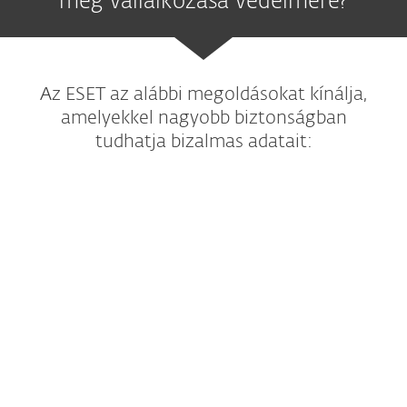
még vállalkozása védelmére?
Az ESET az alábbi megoldásokat kínálja,
amelyekkel nagyobb biztonságban
tudhatja bizalmas adatait:
Végpontvédelem
Proaktív technológiákon alapuló
végpontvédelmi megoldásaink többrétegű