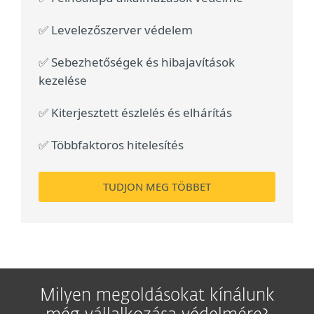
✅ Levelezőszerver védelem
✅ Sebezhetőségek és hibajavítások
kezelése
✅ Kiterjesztett észlelés és elhárítás
✅ Többfaktoros hitelesítés
TUDJON MEG TÖBBET
Milyen megoldásokat kínálunk