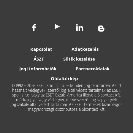
Kapcsolat
Adatkezelés
ÁSZF
Sütik kezelése
Jogi információk
Partneroldalak
Oldaltérkép
© 1992 - 2026 ESET, spol. s r.o. – Minden jog fenntartva. Az itt
használt védjegyek, szerzői jog által védett tartalmak az ESET,
spol. s r.o. vagy az ESET Észak-Amerika illetve a Sicontact Kft.
márkajegyei vagy védjegyei, illetve szerzői jog vagy egyéb
jogszabály által védett tartalmai. Az ESET termékek kizárólagos
magyarországi disztribútora a Sicontact Kft.