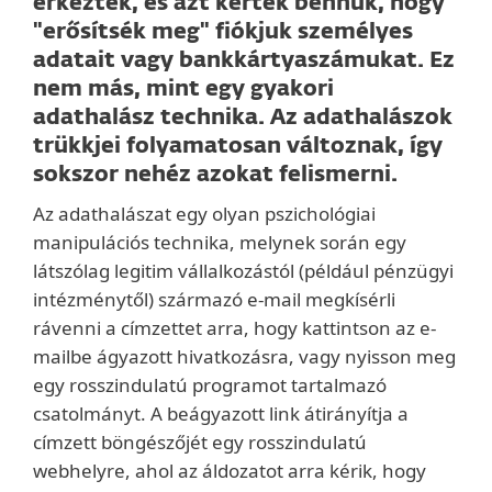
érkeztek, és azt kérték bennük, hogy
"erősítsék meg" fiókjuk személyes
adatait vagy bankkártyaszámukat. Ez
nem más, mint egy gyakori
adathalász technika. Az adathalászok
trükkjei folyamatosan változnak, így
sokszor nehéz azokat felismerni.
Az adathalászat egy olyan pszichológiai
manipulációs technika, melynek során egy
látszólag legitim vállalkozástól (például pénzügyi
intézménytől) származó e-mail megkísérli
rávenni a címzettet arra, hogy kattintson az e-
mailbe ágyazott hivatkozásra, vagy nyisson meg
egy rosszindulatú programot tartalmazó
csatolmányt. A beágyazott link átirányítja a
címzett böngészőjét egy rosszindulatú
webhelyre, ahol az áldozatot arra kérik, hogy