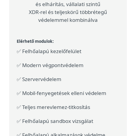
és elhárítás, vállalati szintű
XDR-rel és teljeskörű többrétegű
védelemmel kombinálva
Elérhető modulok:
✅ Felhőalapú kezelőfelület
✅ Modern végpontvédelem
✅ Szervervédelem
✅ Mobil-fenyegetések elleni védelem
✅ Teljes merevlemez-titkosítás
✅ Felhőalapú sandbox vizsgálat
✅ Felhőalapú alkalmazások védelme