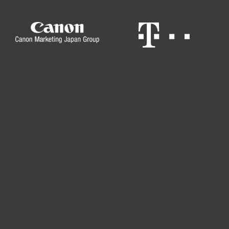
Otthonra
Cégeknek
Terméktámogatás
Vásárlás
Rólunk