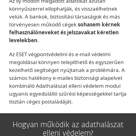
Az ily módon megadott adatokat azután
könnyűszerrel ellophatják, és visszaélhetnek
velük. A bankok, biztosítási társaságok és más
törvényesen működő cégek
sohasem kérnek
felhasználóneveket és jelszavakat kéretlen
levelekben
.
Az ESET végpontvédelmi és e-mail védelmi
megoldásai könnyen telepíthető és egyszerűen
kezelhető segítséget nyújtanak a problémára. A
számos hatékony e-mailes biztonsági alapelvet
kombináló Adathalászat elleni védelem modul
ugyanis egyedülálló szűrési képességekkel tartja
tisztán céges postaládáját.
Hogyan működik az adathalászat
elleni védelem?