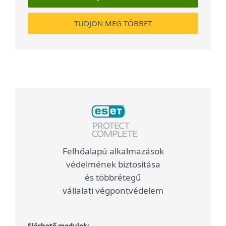
TUDJON MEG TÖBBET
Felhőalapú alkalmazások
védelmének biztosítása
és többrétegű
vállalati végpontvédelem